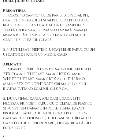
Direcție de utilizare:
Pregătirea
1. Folosind șamponul de păr BTX Special pH,
clătiți bine părul și scalpul. Clătiți cu apă,
reaplicați o cantitate mică de șampon pe
toată lungimea, formând o spumă. Masați
spuma pe păr timp de aproximativ un minut,
clătiți bine părul cu apă.
2. Nu utilizați pieptene, uscați bine părul cu un
uscător de păr pe un mediu cald.
Aplicație
1. Împărțiți părul în șuvițe sau zone. Aplicați
BTX Classic THERMO Mask / BTX Classic
WHITE THERMO Mask / BTX Acid THERMO
Mask / BTX CONCENTRATE Crema cu o perie
rigidă evitând scalpul cu 0,5 cm.
2. După finalizarea aplicării, dacă este
necesar, prindeți părul cu o clemă de plastic
și puneți un capac din polietilenă. Lăsați
produsul până la 10 minute. Sau poți folosi
călcarea cu infraroșu-ultrasunete (în acest
caz, efectul de îndreptare și întărire a părului
este sporit).