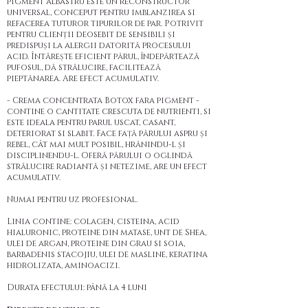
pigment albastru este un reconstructor
universal, conceput pentru imblanzirea si
refacerea tuturor tipurilor de par. Potrivit
pentru clienții deosebit de sensibili și
predispuși la alergii datorită procesului
acid. Întărește eficient părul, îndepărtează
pufosul, dă strălucire, facilitează
pieptănarea. Are efect acumulativ.
- Crema concentrata Botox fara pigment -
contine o cantitate crescuta de nutrienti, si
este ideala pentru parul uscat, casant,
deteriorat si slabit. Face față părului aspru și
rebel, cât mai mult posibil, hrănindu-l și
disciplinendu-l. Oferă părului o oglindă
strălucire radiantă și netezime, are un efect
acumulativ.
Numai pentru uz profesional.
Linia contine: colagen, cisteina, acid
hialuronic, proteine din matase, unt de Shea,
ulei de argan, proteine din grau si soia,
barbadenis stacojiu, ulei de masline, keratina
hidrolizata, aminoacizi.
Durata efectului: până la 4 luni