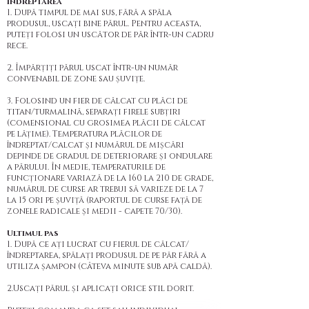
Îndreptarea
1. După timpul de mai sus, fără a spăla
produsul, uscați bine părul. Pentru aceasta,
puteți folosi un uscător de păr într-un cadru
rece.
2. Împărțiți părul uscat într-un număr
convenabil de zone sau șuvițe.
3. Folosind un fier de călcat cu plăci de
titan/turmalină, separați firele subțiri
(comensional cu grosimea plăcii de călcat
pe lățime). Temperatura plăcilor de
îndreptat/calcat și numărul de mișcări
depinde de gradul de deteriorare și ondulare
a părului. În medie, temperaturile de
funcționare variază de la 160 la 210 de grade,
numărul de curse ar trebui să varieze de la 7
la 15 ori pe șuviță (raportul de curse față de
zonele radicale și medii - capete 70/30).
Ultimul pas
1. După ce ați lucrat cu fierul de călcat/
îndreptarea, spălați produsul de pe păr fără a
utiliza șampon (câteva minute sub apă caldă).
2.Uscați părul și aplicați orice stil dorit.