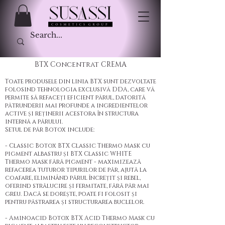
BTX Concentrat CREMA
Toate produsele din linia BTX sunt dezvoltate
folosind tehnologia exclusivă DDA, care vă
permite să refaceți eficient părul, datorită
pătrunderii mai profunde a ingredientelor
active și reținerii acestora în structura
internă a părului.
Setul de păr Botox include:
- Classic Botox BTX Classic Thermo Mask cu
pigment albastru și BTX Classic WHITE
Thermo Mask fără pigment - maximizează
refacerea tuturor tipurilor de păr, ajută la
coafare, eliminând părul încrețit și rebel,
oferind strălucire și fermitate, fără păr mai
greu. Dacă se dorește, poate fi folosit și
pentru păstrarea și structurarea buclelor.
- Aminoacid Botox BTX Acid Thermo Mask cu