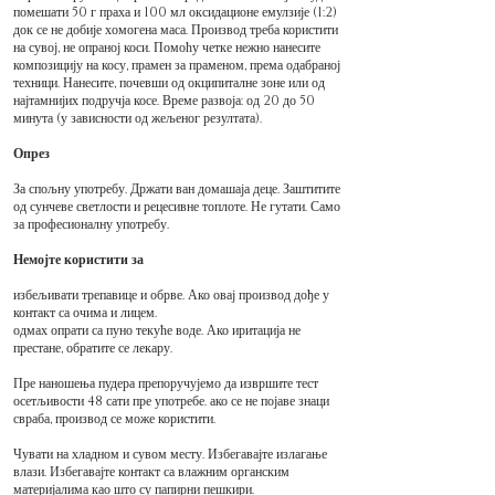
помешати 50 г праха и 100 мл оксидационе емулзије (1:2)
док се не добије хомогена маса. Производ треба користити
на сувој, не опраној коси. Помоћу четке нежно нанесите
композицију на косу, прамен за праменом, према одабраној
техници. Нанесите, почевши од окципиталне зоне или од
најтамнијих подручја косе. Време развоја: од 20 до 50
минута (у зависности од жељеног резултата).
Опрез
За спољну употребу. Држати ван домашаја деце. Заштитите
од сунчеве светлости и рецесивне топлоте. Не гутати. Само
за професионалну употребу.
Немојте користити за
избељивати трепавице и обрве. Ако овај производ дође у
контакт са очима и лицем.
одмах опрати са пуно текуће воде. Ако иритација не
престане, обратите се лекару.
Пре наношења пудера препоручујемо да извршите тест
осетљивости 48 сати пре употребе. ако се не појаве знаци
свраба, производ се може користити.
Чувати на хладном и сувом месту. Избегавајте излагање
влази. Избегавајте контакт са влажним органским
материјалима као што су папирни пешкири.