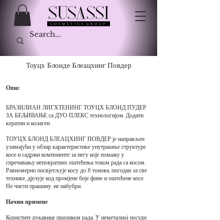
Тоуцх Блонде Блеацхинг Повдер
Опис
БРАЗИЛИАН ЛИГХТЕНИНГ ТОУЦХ БЛОНД ПУДЕР
ЗА БЕЉИВАЊЕ са ДУО ПЛЕКС технологијом. Додати
кератин и колаген.
ТОУЦХ БЛОНД БЛЕАЦХИНГ ПОВДЕР је направљен
узимајући у обзир карактеристике унутрашње структуре
косе и садржи компоненте за негу које помажу у
спречавању неповратних оштећења током рада са косом.
Равномерно посвјетљује косу до 8 тонова, погодан за све
технике, дјелује код промјене боје фине и оштећене косе.
Не чисти прашину. не набубри.
Начин примене
Користите рукавице приликом рада. У неметалној посуди