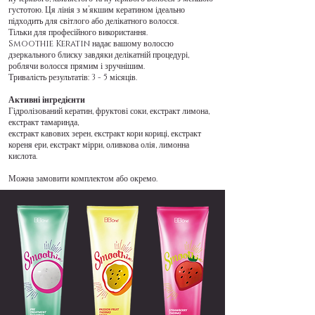
густотою. Ця лінія з м’якшим кератином ідеально
підходить для світлого або делікатного волосся.
Тільки для професійного використання.
Smoothie Keratin надає вашому волоссю
дзеркального блиску завдяки делікатній процедурі,
роблячи волосся прямим і зручнішим.
Тривалість результатів: 3 - 5 місяців.
Активні інгредієнти
Гідролізований кератин, фруктові соки, екстракт лимона,
екстракт тамаринда,
екстракт кавових зерен, екстракт кори кориці, екстракт
кореня ери, екстракт мірри, оливкова олія, лимонна
кислота.
Можна замовити комплектом або окремо.