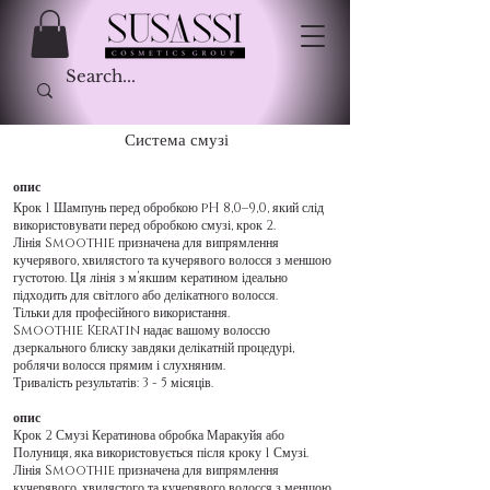
Система смузі
опис
Крок 1 Шампунь перед обробкою pH 8,0–9,0, який слід
використовувати перед обробкою смузі, крок 2.
Лінія Smoothie призначена для випрямлення
кучерявого, хвилястого та кучерявого волосся з меншою
густотою. Ця лінія з м’якшим кератином ідеально
підходить для світлого або делікатного волосся.
Тільки для професійного використання.
Smoothie Keratin надає вашому волоссю
дзеркального блиску завдяки делікатній процедурі,
роблячи волосся прямим і слухняним.
Тривалість результатів: 3 - 5 місяців.
опис
Крок 2 Смузі Кератинова обробка Маракуйя або
Полуниця, яка використовується після кроку 1 Смузі.
Лінія Smoothie призначена для випрямлення
кучерявого, хвилястого та кучерявого волосся з меншою