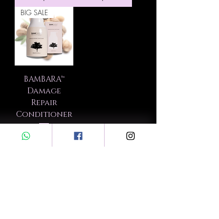
BIG SALE
BAMBARA™
Damage
Repair
Conditioner
價格
£24.00
新增至購物
車
抢先了解特价商品和新品上市
在此处输入您的电子邮件