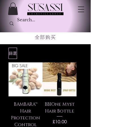
全部购买
篩選
BIG SALE
BAMBARA™
BBIOne Myst
Hair
Hair Bottle
Protection
價格
£10.00
Control