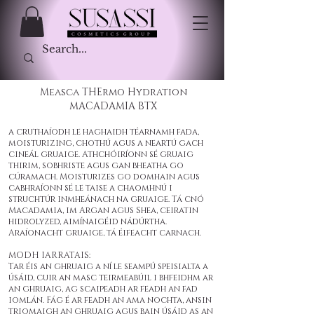
Measca THErmo Hydration
MACADAMIA BTX
a cruthaíodh le haghaidh téarnamh fada,
moisturizing, chothú agus a neartú gach
cineál gruaige. Athchóiríonn sé gruaig
thirim, sobhriste agus gan bheatha go
cúramach. Moisturizes go domhain agus
cabhraíonn sé le taise a chaomhnú i
struchtúr inmheánach na gruaige. Tá cnó
Macadamia, im Argan agus Shea, ceiratin
hidrolyzed, aimínaigéid nádúrtha.
Araíonacht gruaige, tá éifeacht carnach.
MODH IARRATAIS:
Tar éis an ghruaig a ní le seampú speisialta a
úsáid, cuir an masc teirmeabúil i bhfeidhm ar
an ghruaig, ag scaipeadh ar feadh an fad
iomlán. Fág é ar feadh an ama nochta, ansin
triomaigh an ghruaig agus bain úsáid as an