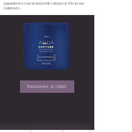
iarann do gach snáithe gruaige. Nigh an
ghruaig.
TEAGMHÁIL LE ORDÚ
IS É AN CHÉAD A BHFUIL EOLAS FAOI
DHÍOLACHÁIN SPEISIALTA AGUS AR
THIONTA NUA
Cuir isteach Do Ríomhphost Anseo