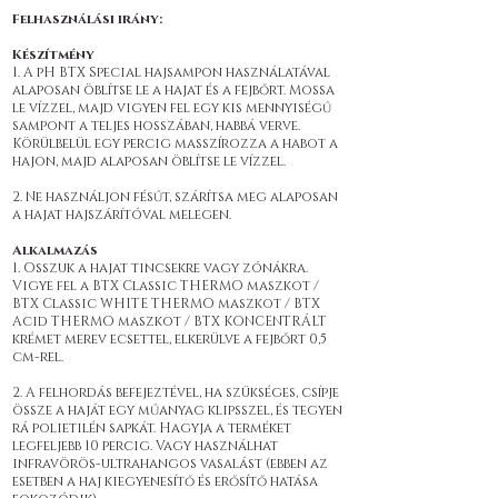
Felhasználási irány:
Készítmény
1. A pH BTX Special hajsampon használatával
alaposan öblítse le a hajat és a fejbőrt. Mossa
le vízzel, majd vigyen fel egy kis mennyiségű
sampont a teljes hosszában, habbá verve.
Körülbelül egy percig masszírozza a habot a
hajon, majd alaposan öblítse le vízzel.
2. Ne használjon fésűt, szárítsa meg alaposan
a hajat hajszárítóval melegen.
Alkalmazás
1. Osszuk a hajat tincsekre vagy zónákra.
Vigye fel a BTX Classic THERMO maszkot /
BTX Classic WHITE THERMO maszkot / BTX
Acid THERMO maszkot / BTX KONCENTRÁLT
krémet merev ecsettel, elkerülve a fejbőrt 0,5
cm-rel.
2. A felhordás befejeztével, ha szükséges, csípje
össze a haját egy műanyag klipsszel, és tegyen
rá polietilén sapkát. Hagyja a terméket
legfeljebb 10 percig. Vagy használhat
infravörös-ultrahangos vasalást (ebben az
esetben a haj kiegyenesítő és erősítő hatása