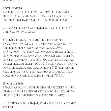
fokozódik).
Egyenesítés
1. A fenti idő elteltével, a termék lemosása
nélkül, alaposan szárítsa meg a hajat. Ehhez
használhat hajszárítót hűvös beállításon.
2. Ossza fel a száraz hajat megfelelő számú
zónára vagy szálra.
3. Titán/turmalin lemezekkel ellátott
vasalóval válasszon el vékony szálakat (a
szélességben a vasalás vastagságával
arányosan). A hajvasaló/vasaló hőmérséklete
és a vonások száma a károsodás mértékétől
és a haj göndörítésétől függ. Átlagosan az
üzemi hőmérséklet 160 és 210 fok között van, a
löketek számának szálonként 7-15-szeresnek
kell lennie (az ütések aránya a radikális és a
középső zónákhoz képest - vége 70/30).
Utolsó lépés
1. Vasalással/hajegyenesítővel végzett munka
után mossa le a terméket sampon használata
nélkül (néhány percig meleg víz alatt).
2. Szárítsa meg a haját, és alkalmazza a kívánt
stílust.