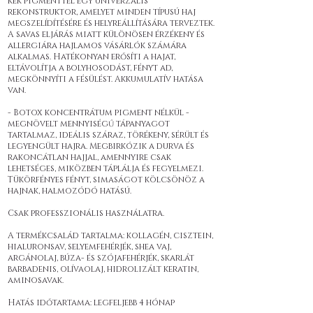
kék pigmenttel egy univerzális
rekonstruktor, amelyet minden típusú haj
megszelídítésére és helyreállítására terveztek.
A savas eljárás miatt különösen érzékeny és
allergiára hajlamos vásárlók számára
alkalmas. Hatékonyan erősíti a hajat,
eltávolítja a bolyhosodást, fényt ad,
megkönnyíti a fésülést. Akkumulatív hatása
van.
- Botox koncentrátum pigment nélkül -
megnövelt mennyiségű tápanyagot
tartalmaz, ideális száraz, törékeny, sérült és
legyengült hajra. Megbirkózik a durva és
rakoncátlan hajjal, amennyire csak
lehetséges, miközben táplálja és fegyelmezi.
Tükörfényes fényt, simaságot kölcsönöz a
hajnak, halmozódó hatású.
Csak professzionális használatra.
A termékcsalád tartalma: kollagén, cisztein,
hialuronsav, selyemfehérjék, shea vaj,
argánolaj, búza- és szójafehérjék, skarlát
barbadenis, olívaolaj, hidrolizált keratin,
aminosavak.
Hatás időtartama: legfeljebb 4 hónap