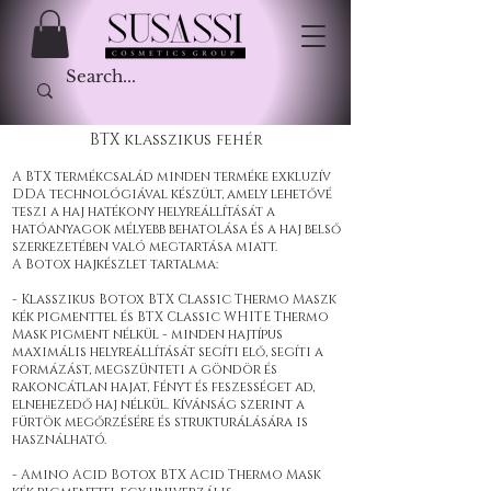
BTX klasszikus fehér
A BTX termékcsalád minden terméke exkluzív
DDA technológiával készült, amely lehetővé
teszi a haj hatékony helyreállítását a
hatóanyagok mélyebb behatolása és a haj belső
szerkezetében való megtartása miatt.
A Botox hajkészlet tartalma:
- Klasszikus Botox BTX Classic Thermo Maszk
kék pigmenttel és BTX Classic WHITE Thermo
Mask pigment nélkül - minden hajtípus
maximális helyreállítását segíti elő, segíti a
formázást, megszünteti a göndör és
rakoncátlan hajat, Fényt és feszességet ad,
elnehezedő haj nélkül. Kívánság szerint a
fürtök megőrzésére és strukturálására is
használható.
- Amino Acid Botox BTX Acid Thermo Mask