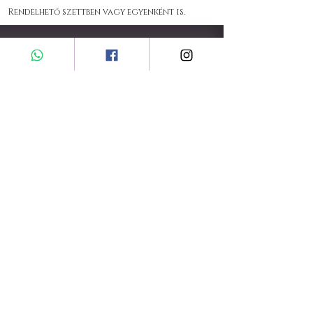
Rendelhető szettben vagy egyenként is.
KAPCSOLAT A MEGRENDELÉSÉHEZ
LEGYEN AZ ELSŐ, AKI TUDJA A KÜLÖNLEGES