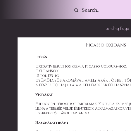
Landing Page
Picasso oxidáns
Leírás
Oxidatív emulziós krém a Picasso Colours-hoz.
OXIDÁNSOK
1%-tól 12%-ig
GYÜMÖLCSÖS AROMÁVAL, AMELY AKÁR TÖBBET TÖ
A FESZESÍTŐ HAJ illata A KELLEMESEBB FELHASZN
Vigyázat
Hidrogén-peroxidot tartalmaz. Kerülje a szembe j
le, ha a termék velük érintkezik. Alkalmazáskor vis
Gyerekektől távol tartandó.
Használati irány