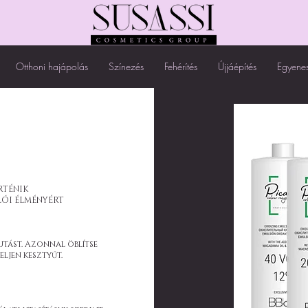
Otthoni hajápolás
Színezés
Fehérítés
Újjáépítés
Egyenes
RTÉNIK
ÁLÓI ÉLMÉNYÉRT
utást. Azonnal öblítse
eljen kesztyűt.