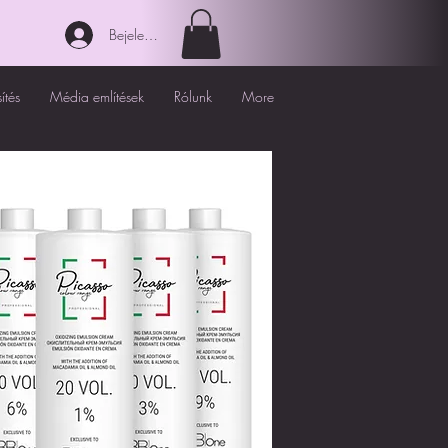
Bejelentkezés
ítés
Média említések
Rólunk
More