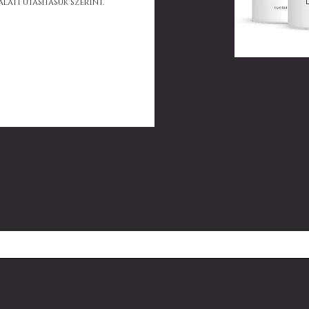
lati utasításuk szerint.
ELSŐ, AKI TUDJA A KÜLÖNLEGES AKCIÓK
RŐL
ide