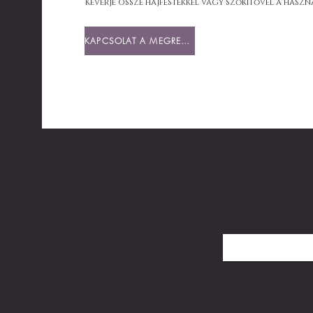
Keverje össze hajfestékkel vagy szőkítővel a haszná
KAPCSOLAT A MEGRENDELÉSÉHEZ
LEGYEN AZ 
ÉRKEZÉSEK
Írja be e-mail címét 