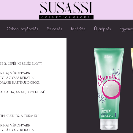
Otthoni hajápolás
Színezés
Fehérítés
Újjáépítés
Egyenes
r
e 2. lépés kezelés előtt
r haj vékonyabb
gy lágyabb keratin
nomabb hajtípusokhoz.
ad a hajának, egyenessé
n kezelés, a turmix 1.
r haj vékonyabb
gy lágyabb keratin