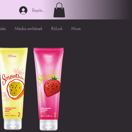
Bejelentkezés
ítés
Média említések
Rólunk
More