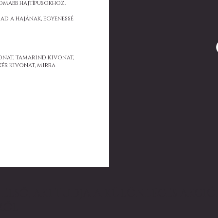
nomabb hajtípusokhoz.
ad a hajának, egyenessé
onat, tamarind kivonat,
kér kivonat, mirra
ELSŐ, AKI TUDJA A KÜLÖNLEGES AKCIÓK
RŐL