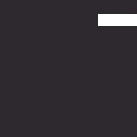
Írja be e-mail címét 
itthon
Rólunk
Kapcsolatba lépn
Szállítás és
visszaküldés
Adatvédelem és
cookie-k