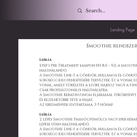
Landing Page
Smoothie rendsze
Leírás
Step 1 Pre Treatment sampon pH 8,0 – 9,0, a smoothi
használandó.
A Smoothie Line-t a göndör, hullámos és göndö
sűrűségű kiegyenesítésére tervezték. Ez a vonal e
vonal, amely tökéletes a szőke hajhoz vagy a fi
Csak professzionális használatra.
A Smoothie Keratin finom eljárással tükörfényt 
és kezelhetőbbé téve a hajat.
Az eredmények időtartama: 3-5 hónap.
Leírás
2. lépés Smoothie Passiógyümölcs vagy eper kerati
lépése után használandó.
A Smoothie Line-t a göndör, hullámos és göndö
sűrűségű kiegyenesítésére tervezték. Ez a vonal e