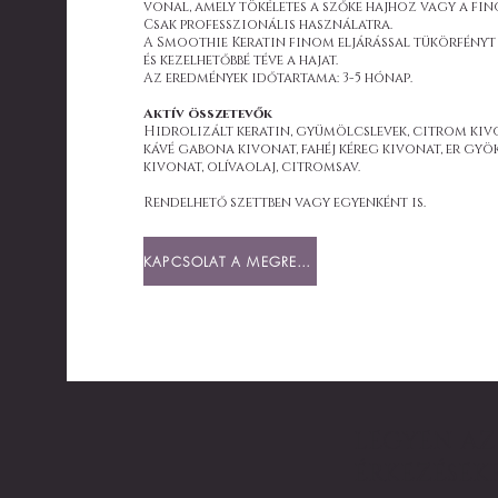
vonal, amely tökéletes a szőke hajhoz vagy a fi
Csak professzionális használatra.
A Smoothie Keratin finom eljárással tükörfényt 
és kezelhetőbbé téve a hajat.
Az eredmények időtartama: 3-5 hónap.
Aktív összetevők
Hidrolizált keratin, gyümölcslevek, citrom kiv
kávé gabona kivonat, fahéj kéreg kivonat, er gyö
kivonat, olívaolaj, citromsav.
Rendelhető szettben vagy egyenként is.
KAPCSOLAT A MEGRENDELÉSÉHEZ
LEGYEN AZ 
ÉRKEZÉSEK