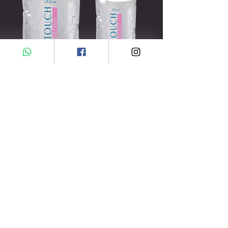
SAZINIETIES LAI PASŪTĪT
ESIET PIRMAIS, KAS UZZINA PAR ĪPAŠĀM
IZPĀRDOŠANAI UN JAUNUMIEM
Ievadiet savu e-pastu šeit
ABONĒT