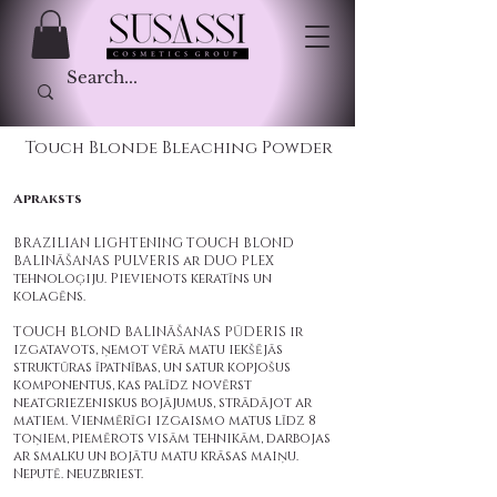
Touch Blonde Bleaching Powder
Apraksts
BRAZILIAN LIGHTENING TOUCH BLOND
BALINĀŠANAS PULVERIS ar DUO PLEX
tehnoloģiju. Pievienots keratīns un
kolagēns.
TOUCH BLOND BALINĀŠANAS PŪDERIS ir
izgatavots, ņemot vērā matu iekšējās
struktūras īpatnības, un satur kopjošus
komponentus, kas palīdz novērst
neatgriezeniskus bojājumus, strādājot ar
matiem. Vienmērīgi izgaismo matus līdz 8
toņiem, piemērots visām tehnikām, darbojas
ar smalku un bojātu matu krāsas maiņu.
Neputē. neuzbriest.