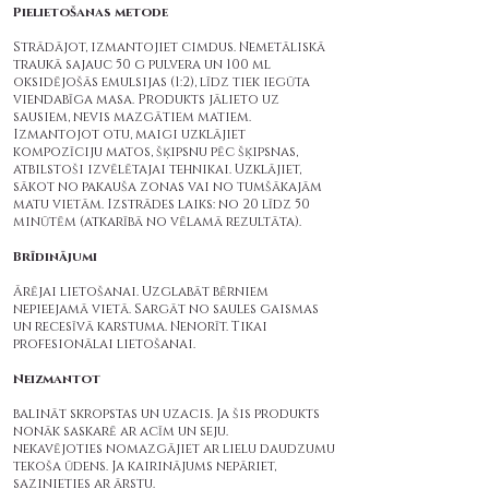
Pielietošanas metode
Strādājot, izmantojiet cimdus. Nemetāliskā
traukā sajauc 50 g pulvera un 100 ml
oksidējošās emulsijas (1:2), līdz tiek iegūta
viendabīga masa. Produkts jālieto uz
sausiem, nevis mazgātiem matiem.
Izmantojot otu, maigi uzklājiet
kompozīciju matos, šķipsnu pēc šķipsnas,
atbilstoši izvēlētajai tehnikai. Uzklājiet,
sākot no pakauša zonas vai no tumšākajām
matu vietām. Izstrādes laiks: no 20 līdz 50
minūtēm (atkarībā no vēlamā rezultāta).
Brīdinājumi
Ārējai lietošanai. Uzglabāt bērniem
nepieejamā vietā. Sargāt no saules gaismas
un recesīvā karstuma. Nenorīt. Tikai
profesionālai lietošanai.
Neizmantot
balināt skropstas un uzacis. Ja šis produkts
nonāk saskarē ar acīm un seju.
nekavējoties nomazgājiet ar lielu daudzumu
tekoša ūdens. Ja kairinājums nepāriet,
sazinieties ar ārstu.