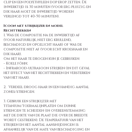
clip en een polyethyleen dop erop zetten. De
inwerktijd is 30 minuten (voor erg pluizig en
dik haar moet de inwerktijd worden
verlengd tot 40-50 minuten).
Icoon met strijkijzer en model
Rechttrekken
1. Was de compositie na de inwerktijd af
(voor natuurlijk, niet erg krullend,
beschadigd en opgelicht haar) of was de
compositie niet af (voor echt kroeshaar en
dik haar).
Om het haar te drogen kun je gebruiken:
- Koele föhn;
- Infrarood-ultrasoon strijken (in dit geval
het effect van het rechttrekken en versterken
van het haar).
2.
Verdeel droog haar in een handig aantal
zones/strengen.
3. Gebruik een strijkijzer met
titanium/toermalijnplaten om dunne
strengen te scheiden (in overeenstemming
met de dikte van de plaat die over de breedte
wordt gestreken). De temperatuur van het
strijken en het aantal aansnijdingen is
afhankelijk van de mate van beschadiging en