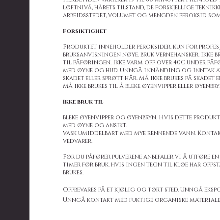
løftnivå, hårets tilstand, de forskjellige teknikk
arbeidsstedet, volumet og mengden peroksid som
Forsiktighet
Produktet inneholder peroksider. kun for profes
bruksanvisningen nøye. bruk vernehansker. Ikke 
til påføringen. Ikke varm opp over 40C under på
med øyne og hud. Unngå innånding og inntak av 
skadet eller sprøtt hår. Må ikke brukes på skadet 
Må ikke brukes til å bleke øyenvipper eller øyenbry
Ikke bruk til
bleke øyenvipper og øyenbryn. Hvis dette produk
med øyne og ansikt.
vask umiddelbart med mye rennende vann. Kontakt
vedvarer.
Før du påfører pulverene anbefaler vi å utføre en 
timer før bruk. hvis ingen tegn til kløe har opps
brukes.
Oppbevares på et kjølig og tørt sted. Unngå eksp
Unngå kontakt med fuktige organiske materiale