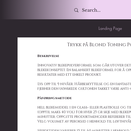
Landing Page
Trykk på Blond Toning 
Beskrivelse
Innovativ blekepulverformel som går utover det
blekekonseptet. En balansert blekeformel for å o
resultater med ett enkelt produkt.
Lys opp til 9 nivåer. Hårbeskyttelse og en fantas
fjerner den uønskede gultonen takket være anti-
Påføringsmetode
hell blekemiddel i en glass- eller plastbolle og t
(opptil maks 40 vol) For hver 25 gr skje med blekep
minutter. Oppgitte produktmengder refererer til
Velg volumet av peroksid i henhold til løftnivå
Herdetiden varierer 15 til 60 minutter i henhold 