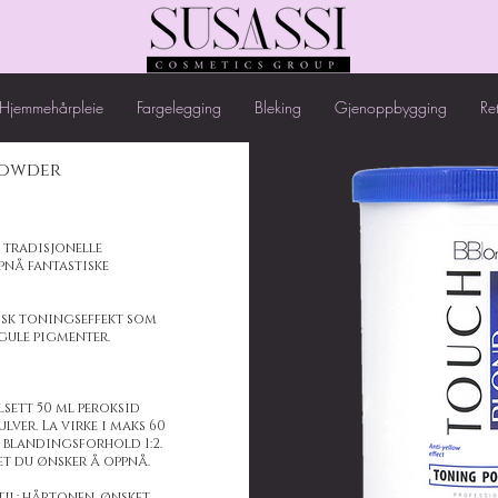
Hjemmehårpleie
Fargelegging
Bleking
Gjenoppbygging
Re
Powder
 tradisjonelle
ppnå fantastiske
tisk toningseffekt som
gule pigmenter.
ilsett 50 ml peroksid
ulver. La virke i maks 60
 blandingsforhold 1:2.
et du ønsker å oppnå.
til: hårtonen, ønsket