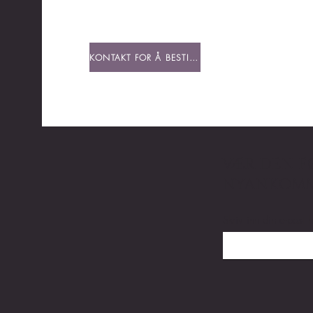
KONTAKT FOR Å BESTILLE
VÆR DEN FØ
NYANKOMM
Skriv inn din e-post 