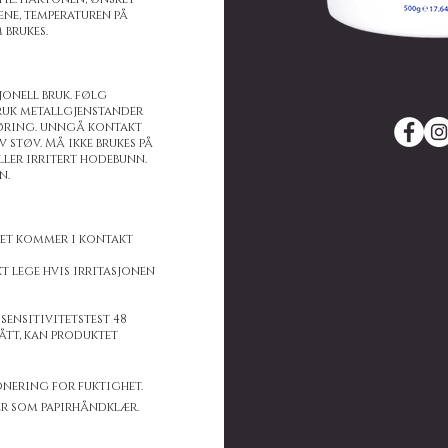
ene, temperaturen på
 brukes.
jonell bruk. følg
bruk metallgjenstander
føring. unngå kontakt
støv. Må ikke brukes på
eller irritert hodebunn.
n.
tet kommer i kontakt
 lege hvis irritasjonen
sensitivitetstest 48
tått, kan produktet
onering for fuktighet.
r som papirhåndklær.