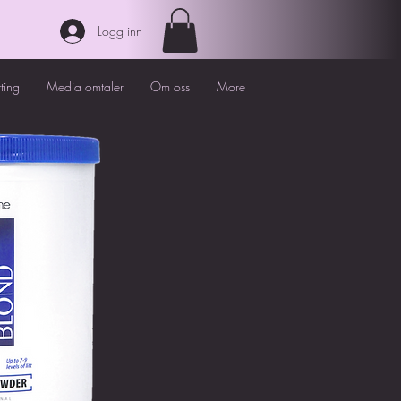
Logg inn
tting
Media omtaler
Om oss
More