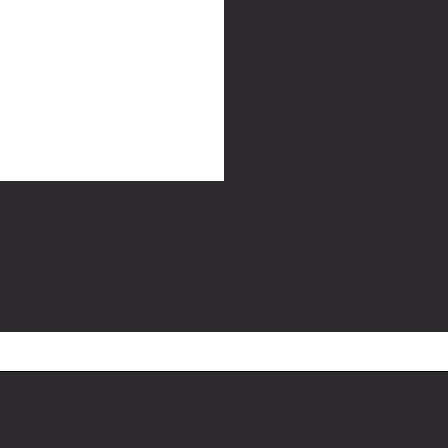
RSTE TIL Å VITE OM SPESIELLE SALG OG
ELSER
her