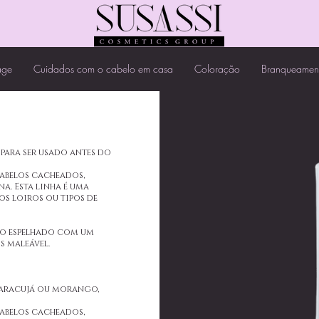
age
Cuidados com o cabelo em casa
Coloração
Branqueamen
, para ser usado antes do
cabelos cacheados,
a. Esta linha é uma
los loiros ou tipos de
lho espelhado com um
s maleável.
maracujá ou morango,
cabelos cacheados,