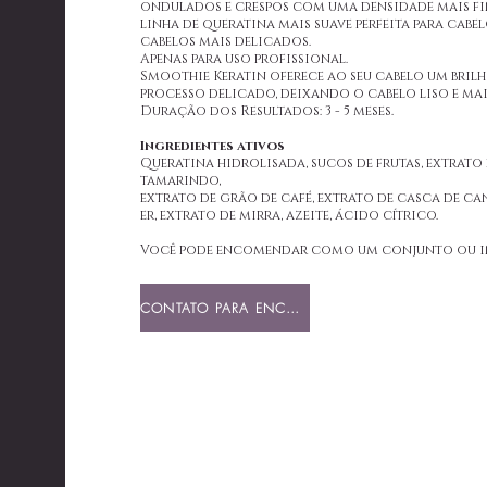
ondulados e crespos com uma densidade mais fin
linha de queratina mais suave perfeita para cabe
cabelos mais delicados.
Apenas para uso profissional.
Smoothie Keratin oferece ao seu cabelo um bri
processo delicado, deixando o cabelo liso e mai
Duração dos Resultados: 3 - 5 meses.
Ingredientes ativos
Queratina hidrolisada, sucos de frutas, extrato 
tamarindo,
extrato de grão de café, extrato de casca de can
er, extrato de mirra, azeite, ácido cítrico.
Você pode encomendar como um conjunto ou i
CONTATO PARA ENCOMENDAR