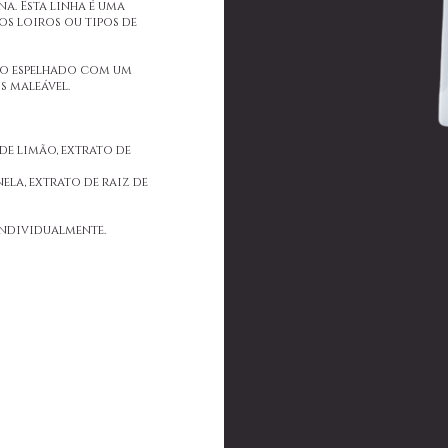
a. Esta linha é uma
los loiros ou tipos de
lho espelhado com um
s maleável.
de limão, extrato de
ela, extrato de raiz de
ndividualmente.