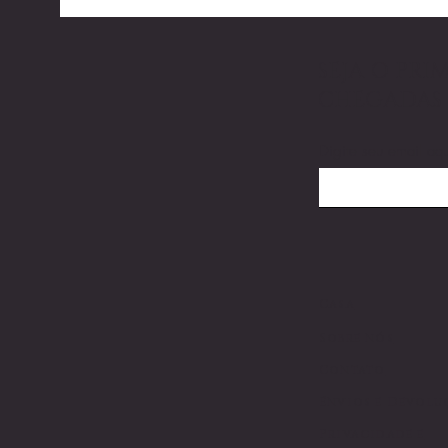
SEJA O PRI
CHEGADAS
Digite seu email aqu
Casa
Sobre nós
Contato
Envios e Devolu
Privacidade e