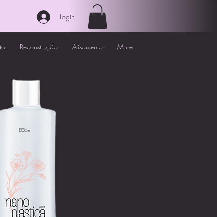
Login
to
Reconstrução
Alisamento
More