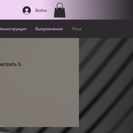
Войти
Реконструкция
Выпрямление
More
мотреть баллы