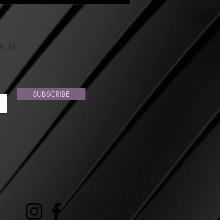
Х И
SUBSCRIBE