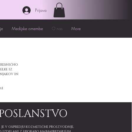
Prijava
je
Medijske omembe
O nas
More
i resnično
elke iz
vnjakov in
mi
POSLANSTVO
e je v ospredju kozmetične proizvodnje.
so izdelani z uporabo najnaprednejših