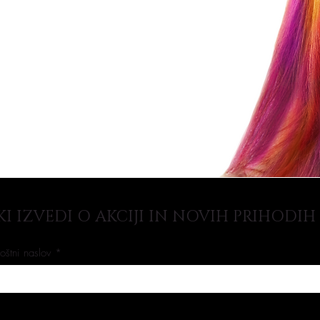
 KI IZVEDI O AKCIJI IN NOVIH PRIHODIH
oštni naslov