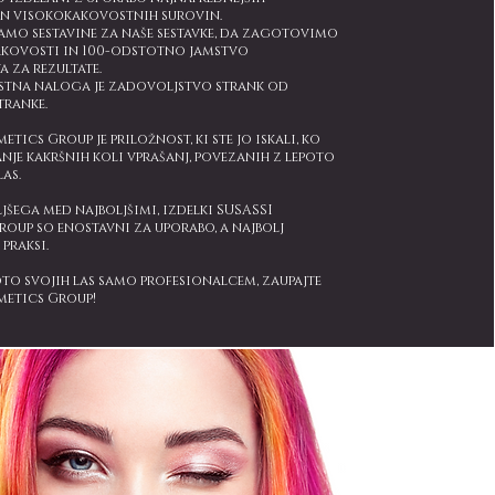
in visokokakovostnih surovin.
amo sestavine za naše sestavke, da zagotovimo
kovosti in 100-odstotno jamstvo
 za rezultate.
stna naloga je zadovoljstvo strank od
tranke.
tics Group je priložnost, ki ste jo iskali, ko
anje kakršnih koli vprašanj, povezanih z lepoto
as.
ljšega med najboljšimi, izdelki SUSASSI
oup so enostavni za uporabo, a najbolj
praksi.
oto svojih las samo profesionalcem, zaupajte
metics Group!