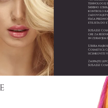
tehnologij 
Skrbno izbir
kontrolo ka
zadovoljstva
Naša predno
stilista do s
SUSASSI Cosme
gre za rešev
in zdravjem l
Izbira najbo
Cosmetics Gr
učinkoviti v 
Zaupajte lep
SUSASSI Cos
E