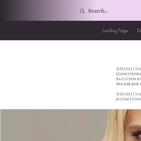
Landing Page
D
SUSASSI Cos
edinstvenih 
različnih ka
priljubljene
SUSASSI Cosm
kozmetični