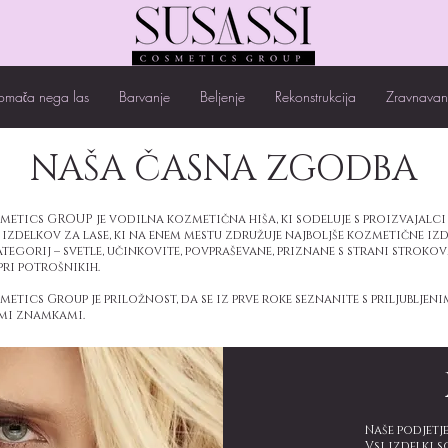
omača nega las
Barvanje
Beljenje
Rekonstrukcija
Zravnavan
NAŠA ČASNA ZGODBA
metics GROUP je vodilna kozmetična hiša, ki sodeluje s proizvajalc
izdelkov za lase, ki na enem mestu združuje najboljše kozmetične izd
tegorij – svetle, učinkovite, povpraševane, priznane s strani stroko
 pri potrošnikih.
etics Group je priložnost, da se iz prve roke seznanite s priljubljeni
mi znamkami.
Naše podjetj
Vsi izdelki 