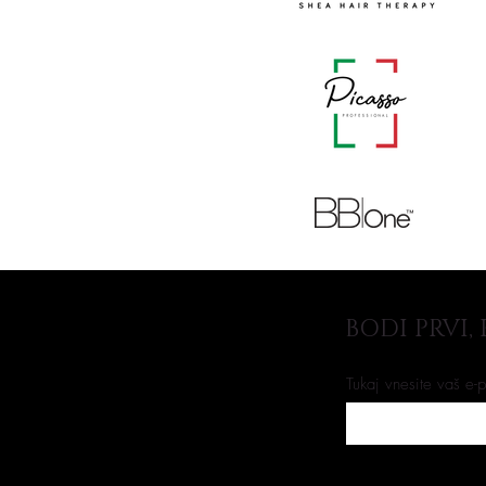
BODI PRVI,
Tukaj vnesite vaš e-p