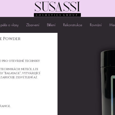
péče o vlasy
Zbarvení
Bělení
Rekonstrukce
Rovnání
Med
ge Powder
) pro otevřené techniky
technikách: neteče, lze
u "Balayage", vytvářející
 zaručuje zesvětlení až
Range.