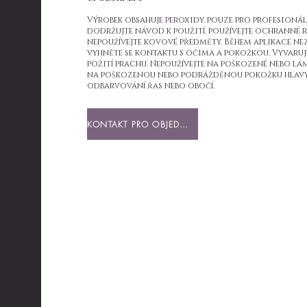
Výrobek obsahuje peroxidy. pouze pro profesionáln
dodržujte návod k použití. používejte ochranné r
nepoužívejte kovové předměty. Během aplikace nez
vyhněte se kontaktu s očima a pokožkou. Vyvaruj
požití prachu. Nepoužívejte na poškozené nebo lám
na poškozenou nebo podrážděnou pokožku hlavy. 
odbarvování řas nebo obočí.
KONTAKT PRO OBJEDNÁVKU