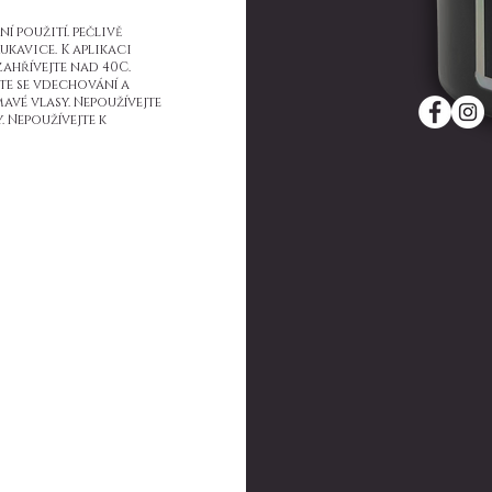
í použití. pečlivě
ukavice. K aplikaci
ahřívejte nad 40C.
te se vdechování a
avé vlasy. Nepoužívejte
Nepoužívejte k