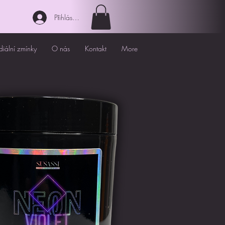
Přihlásit se
iální zmínky
O nás
Kontakt
More