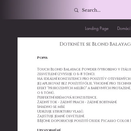
Landing Page
Domácí 
Dotkněte se Blond Balaya
Popis
Touch Blond Balayage Powder (vyrobeno v Itálii
zesvětlení (zvyšuje o 6-8 tónů).
Má ideální konzistenci pro použití v otevřených 
jej aplikovat bez použití fólie. Vhodné pro technik
efekt "přirozených melírů" a barevných protažení,
o 6 tónů.
Perfektní krémová konzistence.
Žádný tok - žádný prach - žádné bobtnání.
Snadno se mísí.
Udržuje strukturu vlasů.
Zajišťuje jemné osvětlení.
BB|One doporučuje použití Oxide Picasso Color 
Upozornění