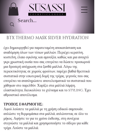
BTX THERMO MASK SILVER HYDRATION
έχει δημιουργηθεί για παρατεταμένη αποκατάσταση και
αναδόμηση όλων των τύπων μαλλιών. Περιέχει κερατίνη,
κυστεΐνη, έλαιο ογκόνης και αμινοξέα, καθώς και μια ανοιχτό
γκρι χρωστική ουσία που σας επιτρέπει να δώσετε προσωρινά
μια δροσερή απόχρωση στα ξανθά μαλλιά. Λόγω της
περιεκτικότητας σε χυμούς φρούτων, παρέχει βαθιά θρεπτικά
συστατικά στην εσωτερική δομή της τρίχας, γεγονός που σας
επιτρέπει να αναπληρώσετε αποτελεσματικά τα συστατικά που
χάθηκαν στο παρελθόν. Χαρίζει στα μαλλιά λάμψη,
ελαστικότητα, διευκολύνει το χτένισμα και το styling. Έχει
αθροιστικό αποτέλεσμα.
ΤΡΟΠΟΣ ΕΦΑΡΜΟΓΗΣ:
Αφού λούσετε τα μαλλιά με τη χρήση ειδικού σαμπουάν,
απλώστε τη θερμομάσκα στα μαλλιά, απλώνοντας σε όλο το
μήκος. Αφήστε το για το χρόνο έκθεσης, στη συνέχεια
στεγνώστε τα μαλλιά και χρησιμοποιήστε το σίδερο για κάθε
τρίχα. Λούστε τα μαλλιά.