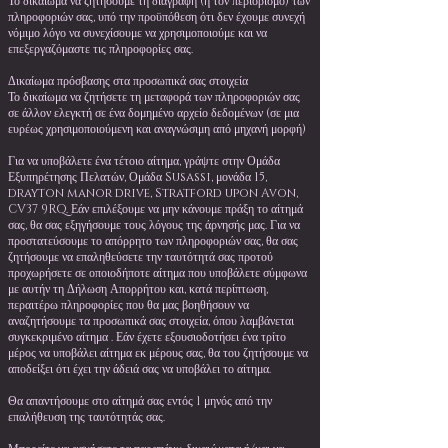
Το δικαίωμα να ζητήσουμε τη διαγραφή (ή τον περιορισμό) των
πληροφοριών σας, υπό την προϋπόθεση ότι δεν έχουμε συνεχή
νόμιμο λόγο να συνεχίσουμε να χρησιμοποιούμε και να
επεξεργαζόμαστε τις πληροφορίες σας.
Δικαίωμα πρόσβασης στα προσωπικά σας στοιχεία
Το δικαίωμα να ζητήσετε τη μεταφορά των πληροφοριών σας
σε άλλον ελεγκτή σε ένα δομημένο αρχείο δεδομένων (σε μια
ευρέως χρησιμοποιούμενη και αναγνώσιμη από μηχανή μορφή)
Για να υποβάλετε ένα τέτοιο αίτημα, γράψτε στην Ομάδα
Εξυπηρέτησης Πελατών, Ομάδα Susassi, μονάδα 15,
drayton manor drive, Stratford upon Avon,
CV37 9RQ. Εάν επιλέξουμε να μην κάνουμε πράξη το αίτημά
σας, θα σας εξηγήσουμε τους λόγους της άρνησής μας. Για να
προστατεύσουμε το απόρρητο των πληροφοριών σας, θα σας
ζητήσουμε να επαληθεύσετε την ταυτότητά σας προτού
προχωρήσετε σε οποιοδήποτε αίτημα που υποβάλετε σύμφωνα
με αυτήν τη Δήλωση Απορρήτου και, κατά περίπτωση,
περαιτέρω πληροφορίες που θα μας βοηθήσουν να
αναζητήσουμε τα προσωπικά σας στοιχεία, όπου λαμβάνεται
συγκεκριμένο αίτημα . Εάν έχετε εξουσιοδοτήσει ένα τρίτο
μέρος να υποβάλει αίτημα εκ μέρους σας, θα του ζητήσουμε να
αποδείξει ότι έχει την άδειά σας να υποβάλει το αίτημα.
Θα απαντήσουμε στο αίτημά σας εντός 1 μηνός από την
επαλήθευση της ταυτότητάς σας.