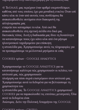
4) Τα email μας περιέχουν έναν αριθμό υπερσυνδέσμων,
καθένας από τους οποίους έχει μια μοναδική ετικέτα. Οταν εσύ
κάντε κλικ σε έναν από αυτούς τους συνδέσμους θα
ανακατευθυνθείτε αυτόματα στον διακομιστή της
αλληλογραφίας μας
εταιρεία που καταγράφει το κλικ. Από εκεί θα
ανακατευθυνθείτε στη σχετική σελίδα στο δικό μας
δικτυακός τόπος. Αυτή η διαδικασία μας δίνει τη δυνατότητα
να κατανοήσουμε ποιος έχει κάνει κλικ από ένα μήνυμα
ηλεκτρονικού ταχυδρομείου για επίσκεψη
η ιστοσελίδα μας. Χρησιμοποιούμε αυτές τις πληροφορίες για
να προσαρμόσουμε τα μελλοντικά μηνύματα σε εσάς.
Cookies τρίτων - Google Analytics
Χρησιμοποιούμε το Google Analytics για να
κατανοήσουμε καλύτερα πώς χρησιμοποιούν οι πελάτες τον
ιστότοπό μας, πώς χρησιμοποιούν
πλοήγηση και πόσο συχνά επιστρέφουν στον ιστότοπό μας.
Χρησιμοποιούμε αυτά τα δεδομένα για να βελτιώσουμε τη
χρηστικότητα του
η ιστοσελίδα μας. Το Google Analytics χρησιμοποιεί
cookies για να παρακολουθεί τις επιτόπιες μετατροπές. Όλα
αυτά τα δεδομένα είναι
Ανώνυμος. Δείτε την Πολιτική Απορρήτου της Google.
Cookies τρίτων - Criteo