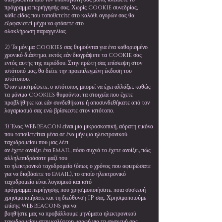
πρόγραμμα περιήγησής σας. Χωρίς cookie συνεδρίας,
κάθε είδος που τοποθετείτε στο καλάθι αγορών σας θα
εξαφανιστεί μέχρι να φτάσετε στο
ολοκλήρωση παραγγελίας.
2) Τα μόνιμα cookies σας θυμούνται για ένα καθορισμένο
χρονικό διάστημα, εκτός εάν διαγράψετε τα cookie σας
εντός αυτής της περιόδου. Στην πρώτη σας επίσκεψη στον
ιστότοπό μας, θα δείτε την προεπιλεγμένη έκδοση του
ιστότοπου.
Όταν επιστρέψετε, ο ιστότοπος μπορεί να έχει αλλάξει, καθώς
τα μόνιμα cookies θυμούνται τα στοιχεία που έχετε
προβλήθηκε και εάν συνδεθήκατε ή αποσυνδεθήκατε από τον
λογαριασμό σας ενώ βρίσκεστε στον ιστότοπο.
3) Ένας web beacon είναι μια μικροσκοπική, αόρατη εικόνα
που τοποθετείται μέσα σε ένα μήνυμα ηλεκτρονικού
ταχυδρομείου που μας λέει
αν έχετε ανοίξει ένα email, πόσο συχνά το έχετε ανοίξει, πώς
αλληλεπιδράσατε μαζί του
το ηλεκτρονικό ταχυδρομείο (όπως ο χρόνος που αφιερώσατε
για να διαβάσετε το email), το οποίο ηλεκτρονικό
ταχυδρομείο είναι λογισμικό και ιστό
πρόγραμμα περιήγησης που χρησιμοποιήσατε, ποια συσκευή
χρησιμοποιήσατε και τη διεύθυνση IP σας. Χρησιμοποιούμε
επίσης web beacons για να
βοηθήστε μας να προβάλλουμε μηνύματα ηλεκτρονικού
ταχυδρομείου στην καλύτερη μορφή για τη συσκευή σας.