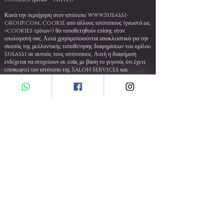
Κατά την περιήγηση στον ιστότοπο
www.Susassi-
group.com
, cookie από άλλους ιστότοπους (γνωστά ως
«cookies τρίτων») θα τοποθετηθούν επίσης στον
υπολογιστή σας. Αυτά χρησιμοποιούνται αποκλειστικά για την
σκοπός της μελλοντικής τοποθέτησης διαφημίσεων του ομίλου
Susassi σε αυτούς τους ιστότοπους. Αυτή η διαφήμιση
ενδέχεται να στοχεύουν σε εσάς με βάση το γεγονός ότι έχετε
επισκεφτεί τον ιστότοπο της Salon Services και
είναι εξατομικευμένη με βάση τα προϊόντα που έχετε δει ή με
σχετικά
συστάσεις.
Αυτή η διαφήμιση διαχειρίζεται η Criteo. μπορείτε να βρείτε
περισσότερες λεπτομέρειες στον ιστότοπό τους - Προβολή
Πολιτική απορρήτου της Criteo. Εάν βλέπετε μία από αυτές
τις διαφημίσεις αλλά προτιμάτε να εξαιρεθείτε, μπορείτε να το
κάνετε
Χρησιμοποιώντας λοιπόν το εικονίδιο 'i' στην επάνω δεξιά
γωνία της αγγελίας. Εναλλακτικά, εάν προτιμάτε να εξαιρεθείτε
τώρα
από όλα τα εξατομικευμένα banner Criteo από όλους
τους διαφημιστές, μια επιλογή είναι διαθέσιμη από τον
σύνδεσμο
πάνω από.
ΕΡΩΤΗΣΕΙΣ ΧΟΝΔΡΙΚΗΣ