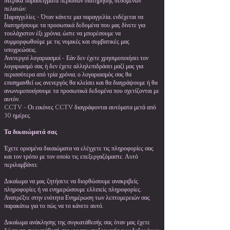
Μερικά παραδείγματα περιόδων διατήρησης δεδομένων
πελατών:
Παραγγελίες - Όταν κάνετε μια παραγγελία, ενδέχεται να
διατηρήσουμε τα προσωπικά δεδομένα που μας δίνετε για
τουλάχιστον έξι χρόνια, ώστε να μπορέσουμε να
συμμορφωθούμε με τις νομικές και συμβατικές μας
υποχρεώσεις.
Ανενεργοί λογαριασμοί - Εάν δεν έχετε χρησιμοποιήσει τον
λογαριασμό σας ή δεν έχετε αλληλεπιδράσει μαζί μας για
περισσότερα από τρία χρόνια, ο λογαριασμός σας θα
επισημανθεί ως ανενεργός θα κλείσει και θα διαγράψουμε ή θα
ανωνυμοποιήσουμε τα προσωπικά δεδομένα που σχετίζονται με
αυτόν.
CCTV - Οι εικόνες CCTV διαγράφονται αυτόματα μετά από
30 ημέρες.
Τα δικαιώματά σας
Έχετε ορισμένα δικαιώματα να ελέγχετε τις πληροφορίες σας
και τον τρόπο με τον οποίο τις επεξεργαζόμαστε. Αυτό
περιλαμβάνει:
Δικαίωμα να μας ζητήσετε να διορθώσουμε ανακριβείς
πληροφορίες ή να ενημερώσουμε ελλιπείς πληροφορίες.
Ανατρέξτε στην ενότητα Ενημέρωση των λεπτομερειών σας
παρακάτω για το πώς να το κάνετε αυτό.
Δικαίωμα ανάκλησης της συγκατάθεσής σας όταν μας έχετε