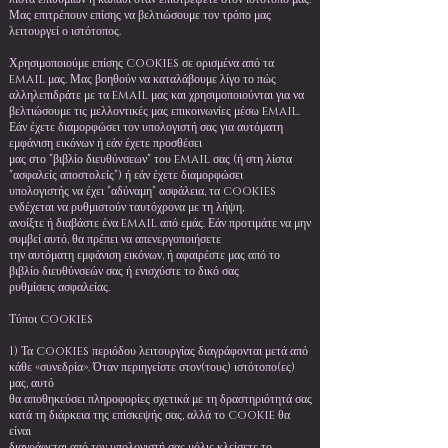
Μας επιτρέπουν επίσης να βελτιώσουμε τον τρόπο μας
λειτουργεί ο ιστότοπος.
Χρησιμοποιούμε επίσης cookies σε ορισμένα από τα
email μας. Μας βοηθούν να καταλάβουμε λίγο το πώς
αλληλεπιδράτε με τα email μας και χρησιμοποιούνται για να
βελτιώσουμε τις μελλοντικές μας επικοινωνίες μέσω email.
Εάν έχετε διαμορφώσει τον υπολογιστή σας για αυτόματη
εμφάνιση εικόνων ή εάν έχετε προσθέσει
μας στο "βιβλίο διευθύνσεων" του email σας (ή στη λίστα
"ασφαλείς αποστολείς") ή εάν έχετε διαμορφώσει
υπολογιστής να έχει "αδύναμη" ασφάλεια, τα cookies
ενδέχεται να ρυθμιστούν ταυτόχρονα με τη λήψη,
ανοίξτε ή διαβάστε ένα email από εμάς. Εάν προτιμάτε να μην
συμβεί αυτό, θα πρέπει να απενεργοποιήσετε
την αυτόματη εμφάνιση εικόνων, ή αφαιρέστε μας από το
βιβλίο διευθύνσεών σας ή ενισχύστε το δικό σας
ρυθμίσεις ασφαλείας.
Τύποι cookies
1) Τα cookies περιόδου λειτουργίας διαγράφονται μετά από
κάθε «συνεδρία». Όταν περιηγείστε στον(τους) ιστότοπο(ες)
μας, αυτό
θα αποθηκεύσει πληροφορίες σχετικά με τη δραστηριότητά σας
κατά τη διάρκεια της επίσκεψής σας, αλλά το cookie θα
είναι
διαγράφεται από τον υπολογιστή σας μόλις κλείσετε το