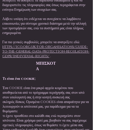
Μπορείτε να ασκήσετε τα παραπάνω δικαιώματα ή/και να
διαχειριστείτε τις πληροφορίες σας όπως περιγράφεται στην
ενότητα Ενημέρωση των στοιχείων σας.
Λάβετε υπόψη ότι ενδέχεται να συνεχίσετε να λαμβάνετε
επικοινωνίες για σύντομο χρονικό διάστημα μετά την αλλαγή
των προτιμήσεών σας, ενώ τα συστήματά μας είναι πλήρως
ενημερωμένα.
Για πιο γενικές συμβουλές, μπορείτε να ανατρέξετε εδώ:
https://ico.org.uk/for-organisations/guide-
to-the-general-data-protection-regulation-
gdpr/individual-rights/
.
ΜΠΙΣΚΟΤ
Α
Τι είναι ένα cookie;
Ένα cookie είναι ένα μικρό αρχείο κειμένου που
αποθηκεύεται από το πρόγραμμα περιήγησής σας στον ιστό
στον υπολογιστή σας ή στην κινητή συσκευή σας
σκληρός δίσκος. Ορισμένα cookies είναι απαραίτητα για να
λειτουργούν οι ιστότοποί μας, για παράδειγμα για να τα
θυμόμαστε
τι έχετε προσθέσει στο καλάθι σας ενώ περιηγείστε στον
ιστότοπο. Είναι χρήσιμα γιατί μας βοηθούν να σας παρέχουμε
σχετικές πληροφορίες, όπως να θυμάστε τι έχετε μέσα σας
λίστα επιθυμιών ή καλάθι όταν επιστρέψετε στον ιστότοπό μας.