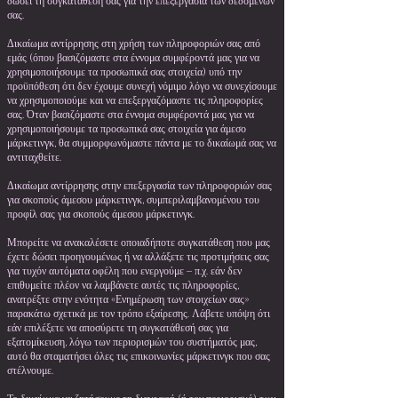
δώσει τη συγκατάθεσή σας για την επεξεργασία των δεδομένων
σας.
Δικαίωμα αντίρρησης στη χρήση των πληροφοριών σας από
εμάς (όπου βασιζόμαστε στα έννομα συμφέροντά μας για να
χρησιμοποιήσουμε τα προσωπικά σας στοιχεία) υπό την
προϋπόθεση ότι δεν έχουμε συνεχή νόμιμο λόγο να συνεχίσουμε
να χρησιμοποιούμε και να επεξεργαζόμαστε τις πληροφορίες
σας. Όταν βασιζόμαστε στα έννομα συμφέροντά μας για να
χρησιμοποιήσουμε τα προσωπικά σας στοιχεία για άμεσο
μάρκετινγκ, θα συμμορφωνόμαστε πάντα με το δικαίωμά σας να
αντιταχθείτε.
Δικαίωμα αντίρρησης στην επεξεργασία των πληροφοριών σας
για σκοπούς άμεσου μάρκετινγκ, συμπεριλαμβανομένου του
προφίλ σας για σκοπούς άμεσου μάρκετινγκ.
Μπορείτε να ανακαλέσετε οποιαδήποτε συγκατάθεση που μας
έχετε δώσει προηγουμένως ή να αλλάξετε τις προτιμήσεις σας
για τυχόν αυτόματα οφέλη που ενεργούμε – π.χ. εάν δεν
επιθυμείτε πλέον να λαμβάνετε αυτές τις πληροφορίες,
ανατρέξτε στην ενότητα «Ενημέρωση των στοιχείων σας»
παρακάτω σχετικά με τον τρόπο εξαίρεσης. Λάβετε υπόψη ότι
εάν επιλέξετε να αποσύρετε τη συγκατάθεσή σας για
εξατομίκευση, λόγω των περιορισμών του συστήματός μας,
αυτό θα σταματήσει όλες τις επικοινωνίες μάρκετινγκ που σας
στέλνουμε.