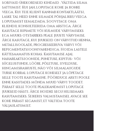
sobivaid ühekordseid kindaid . Vältida silma
sattumist. Kui jah, loputage kohe ja rohke
veega. Kui teie klient kannab kontaktläätsi,
laske tal need enne silmade põhjalikku veega
loputamist eemaldada. Soovitage oma
kliendil konsulteerida oma arstiga. Ärge
kasutage ripsmete või kulmude värvimiseks
ega muuks otstarbeks peale juuste värvimise.
Ärge kasutage, kui juukseid on värvitud henna,
metallisoolade, progresseeruva värvi või
repigmentatsioonivahendiga. Hoida lastele
kättesaamatus kohas. Kasutamise ajal
nahareaktsioonide, punetuse, kipitus- või
sügelustunde, lööbe, põletuse, iivelduse,
hingamisraskuste, näo või silmalaugude
turse korral loputage koheselt ja lõpetage
selle toote kasutamine. Pöörduge arsti poole
enne kasutades mõnda muud värvi toodet.
Pärast selle toote pealekandmist loputage
juukseid hästi. Ärge hoidke segu hilisemaks
kasutamiseks. Šeikeris valmistamisel avage see
kohe pärast segamist, et vältida toote
väljaulatumist.