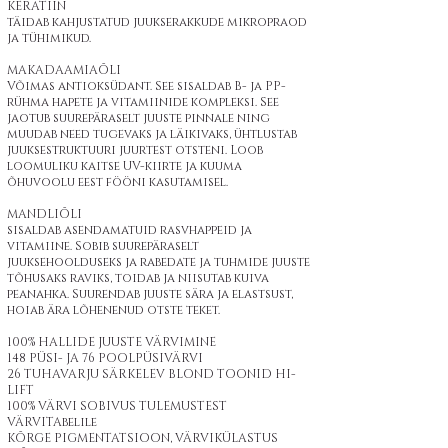
KERATIIN
täidab kahjustatud juukserakkude mikropraod
ja tühimikud.
MAKADAAMIAÕLI
Võimas antioksüdant. See sisaldab B- ja PP-
rühma hapete ja vitamiinide kompleksi. See
jaotub suurepäraselt juuste pinnale ning
muudab need tugevaks ja läikivaks, ühtlustab
juuksestruktuuri juurtest otsteni. Loob
loomuliku kaitse UV-kiirte ja kuuma
õhuvoolu eest fööni kasutamisel.
MANDLIÕLI
sisaldab asendamatuid rasvhappeid ja
vitamiine. Sobib suurepäraselt
juuksehoolduseks ja rabedate ja tuhmide juuste
tõhusaks raviks, toidab ja niisutab kuiva
peanahka. Suurendab juuste sära ja elastsust,
hoiab ära lõhenenud otste teket.
100% HALLIDE JUUSTE VÄRVIMINE
148 PÜSI- JA 76 POOLPÜSIVÄRVI
26 TUHAVARJU SÄRKELEV BLOND TOONID HI-
LIFT
100% VÄRVI SOBIVUS TULEMUSTEST
VÄRVITAbelile
KÕRGE PIGMENTATSIOON, VÄRVIKÜLASTUS