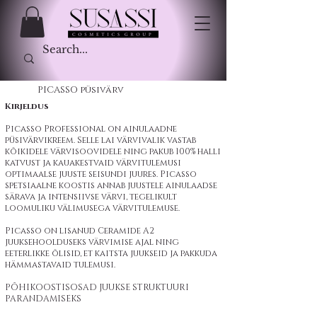
PICASSO püsivärv
Kirjeldus
Picasso Professional on ainulaadne
püsivärvikreem. Selle lai värvivalik vastab
kõikidele värvisoovidele ning pakub 100% halli
katvust ja kauakestvaid värvitulemusi
optimaalse juuste seisundi juures. Picasso
spetsiaalne koostis annab juustele ainulaadse
särava ja intensiivse värvi, tegelikult
loomuliku välimusega värvitulemuse.
Picasso on lisanud Ceramide A2
juuksehoolduseks värvimise ajal ning
eeterlikke õlisid, et kaitsta juukseid ja pakkuda
hämmastavaid tulemusi.
PÕHIKOOSTISOSAD JUUKSE STRUKTUURI
PARANDAMISEKS