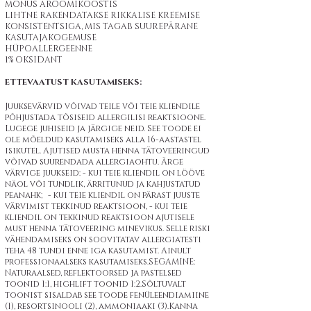
MÕNUS AROOMIKOOSTIS
LIHTNE RAKENDATAKSE RIKKALISE KREEMISE
KONSISTENTSIGA, MIS TAGAB SUUREPÄRANE
KASUTAJAKOGEMUSE
HÜPOALLERGEENNE
1% OKSIDANT
ETTEVAATUST KASUTAMISEKS:
Juuksevärvid võivad teile või teie kliendile
põhjustada tõsiseid allergilisi reaktsioone.
Lugege juhiseid ja järgige neid. See toode ei
ole mõeldud kasutamiseks alla 16-aastastel
isikutel. Ajutised musta henna tätoveeringud
võivad suurendada allergiaohtu. Ärge
värvige juukseid: - kui teie kliendil on lööve
näol või tundlik, ärritunud ja kahjustatud
peanahk; - kui teie kliendil on pärast juuste
värvimist tekkinud reaktsioon, - kui teie
kliendil on tekkinud reaktsioon ajutisele
must henna tätoveering minevikus. Selle riski
vähendamiseks on soovitatav allergiatesti
teha 48 tundi enne iga kasutamist. Ainult
professionaalseks kasutamiseks.SEGAMINE:
Naturaalsed, reflektoorsed ja pastelsed
toonid 1:1, highlift toonid 1:2.Sõltuvalt
toonist sisaldab see toode fenüleendiamiine
(1), resortsinooli (2), ammoniaaki (3).Kanna