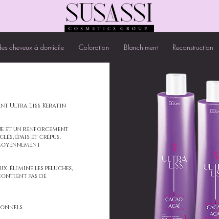
des cheveux à domicile
Coloration
Blanchiment
Reconstruction
ent Ultra Liss Keratin
ine et un renforcement
és, épais et crépus.
t moyennement
x, élimine les peluches,
contient pas de
ionnels.