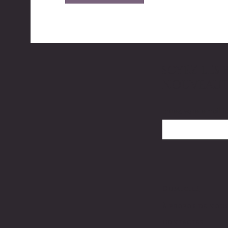
SOYEZ LES 
NOUVEAUT
Entrez votre e-mail ic
Domicile
À propos de nou
Contacter