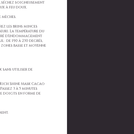
e, séchez soigneusement
eux à feu doux.
e mèches.
arez les brins minces
geur). La température du
degré d'endommagement
 : de 190 à 230 degrés,
es zones basse et moyenne
x sans utiliser de
a Rich Shine Mask Cacao
Passez 3 à 5 minutes
e doigts en forme de
ent.