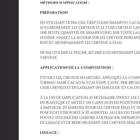
Méthode d'application :
PRÉPARATION
En utilisant Ultra Liss Deep Clean Shampoo Cacao 
soigneusement les cheveux et le cuir chevelu. Lave
une petite quantité de shampooing sur toute la 
mousse. Massez la mousse sur les cheveux pendan
rincez abondamment les cheveux à l'eau.
Ne pas utiliser le peigne, sécher soigneusement le
cheveux.
APPLICATION DE LA COMPOSITION :
Divisez les cheveux en mèches. Appliquez la comp
Thermo Mask Cacao & Acai étape 2 avec une brosse
cuir chevelu et en laissant un espace de 0,5 cm du
À la fin de l'application, si nécessaire, pincez le
en plastique et mettez un capuchon en polyéthylèn
à partir de 20 minutes (pour les cheveux épais et t
pose doit être porté à 30 minutes). Au lieu du tem
pouvez utiliser des lisseurs à ultrasons infraroug
de lissage et de renforcement des cheveux sera a
LISSAGE :