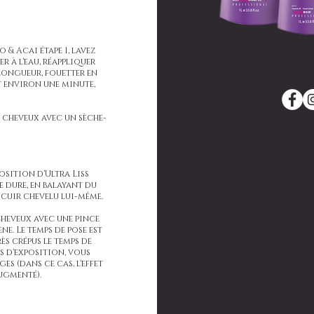
& Acai étape 1, lavez
r à l'eau, réappliquer
longueur, fouetter en
t environ une minute,
s cheveux avec un sèche-
osition d'Ultra Liss
 dure, en balayant du
 cuir chevelu lui-même.
s cheveux avec une pince
e. Le temps de pose est
rès crépus le temps de
ps d'exposition, vous
es (dans ce cas, l'effet
ugmenté).