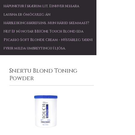
hápunktur í skærum lit. Einhver þessara
lausna er ómöguleg án
hárbleikingsskrefsins. Mun hárið skemmast?
Nei! Ef þú notar BBIOne Touch Blond eða
Picasso Soft Blonde Cream - nýstárleg tækni
fyrir milda umbreytingu í ljósa.
Snertu Blond Toning
Powder