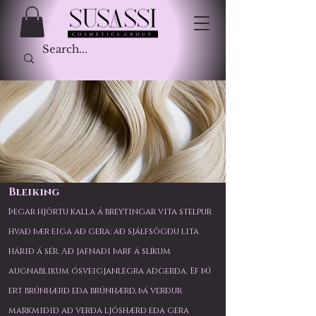
Bleiking
Þegar hjörtu kalla á breytingar vita stelpur
hvað þær eiga að gera: að sjálfsögðu lita
hárið á sér. Að jafnaði þarf á slíkum
augnablikum ósveigjanlegra aðgerða. Ef þú
ert brúnhærð eða brúnhærð, þá verður
markmiðið að verða ljóshærð eða gera