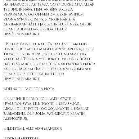
hannaður til að temja og endurheimta allar
tegundir hárs. Hentar sérstaklega
viðkvæmum og ofnæmisviðskiptavinum
vegna sýruferlisins. Styrkir hárið á
áhrifaríkan hátt, fjarlægir fluffiness, gefur
glans, auðveldar greiða. Hefur
uppsöfnunaráhrif.
- Botox Concentrate Cream án litarefnis -
inniheldur aukið magn næringarefna, og er
tilvalið fyrir þurrt, brothætt, skemmt og
veikt hár. Tekur á við hörkut og óstýrilátt
hár, eins mikið og hægt er á meðan það nærir
það og aga það. Það gefur hárinu geislandi
glans og sléttleika, það hefur
uppsöfnunaráhrif.
Aðeins til faglegra nota.
Línan inniheldur: kollagen, cystein,
hýalúrónsýra, silkiprótein, sheasmjör,
arganolíu, hveiti- og sojaprótein, skarlat
barbadenis, ólífuolía, vatnsrofið keratín,
amínósýrur.
Gildistími: allt að 4 mánuðir
Notkunarstefna: