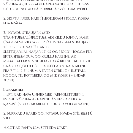
vöruna af, þurrkaðu hárið vandlega. Til þess
geturðu notað hárþurrku á svölu umhverfi.
2. Skiptu þurru hári í þægilegan fjölda svæða
eða þráða.
3. Notaðu straujárn með
títan/túrmalínplötum, aðskildu þunna þræði
(í samræmi við þykkt plötunnar sem straujast
yfir breiddina). Hitastig
sléttujárnanna/járnsins og fjöldi högga fer
eftir skemmdum og krullu hársins. Að
meðaltali er vinnuhitastig á bilinu 160 til 210
gráður, fjöldi högga ætti að vera á bilinu
frá 7 til 15 sinnum á hvern streng (hlutfall
högga til róttækra og miðsvæðis - endar
70/30).
Lokaskref
1. Eftir að hafa unnið með járn/sléttuefni,
þvoðu vöruna af hárinu án þess að nota
sjampó (nokkrar mínútur undir volgu vatni).
2. Þurrkaðu hárið og notaðu hvaða stíl sem þú
vilt.
Hægt að panta sem sett eða stakt.