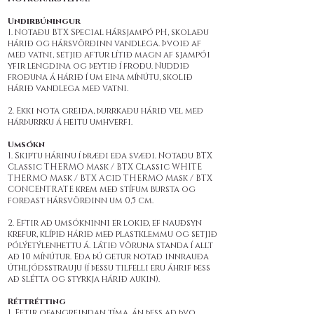
Undirbúningur
1. Notaðu BTX Special hársjampó pH, skolaðu
hárið og hársvörðinn vandlega. Þvoið af
með vatni, setjið aftur lítið magn af sjampói
yfir lengdina og þeytið í froðu. Nuddið
froðuna á hárið í um eina mínútu, skolið
hárið vandlega með vatni.
2. Ekki nota greiða, þurrkaðu hárið vel með
hárþurrku á heitu umhverfi.
Umsókn
1. Skiptu hárinu í þræði eða svæði. Notaðu BTX
Classic THERMO Mask / BTX Classic WHITE
THERMO Mask / BTX Acid THERMO Mask / BTX
CONCENTRATE krem með stífum bursta og
forðast hársvörðinn um 0,5 cm.
2. Eftir að umsókninni er lokið, ef nauðsyn
krefur, klípið hárið með plastklemmu og setjið
pólýetýlenhettu á. Látið vöruna standa í allt
að 10 mínútur. Eða þú getur notað innrauða
úthljóðsstrauju (í þessu tilfelli eru áhrif þess
að slétta og styrkja hárið aukin).
Réttrétting
1. Eftir ofangreindan tíma, án þess að þvo