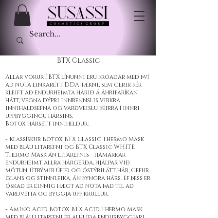
BTX Classic
Allar vörur í BTX línunni eru þróaðar með því
að nota einkarétt DDA tækni, sem gerir þér
kleift að endurheimta hárið á áhrifaríkan
hátt, vegna dýpri innrennslis virkra
innihaldsefna og varðveislu þeirra í innri
uppbyggingu hársins.
Botox hársett inniheldur:
- Klassískur Botox BTX Classic Thermo Mask
með bláu litarefni og BTX Classic WHITE
Thermo Mask án litarefnis - hámarkar
endurheimt allra hárgerða, hjálpar við
mótun, útrýmir úfið og óstýrilátt hár, Gefur
glans og stinnleika, án þyngra hárs. Ef þess er
óskað er einnig hægt að nota það til að
varðveita og byggja upp krullur.
- Amino Acid Botox BTX Acid Thermo Mask
með bláu litarefni er alhliða endurbyggjari,