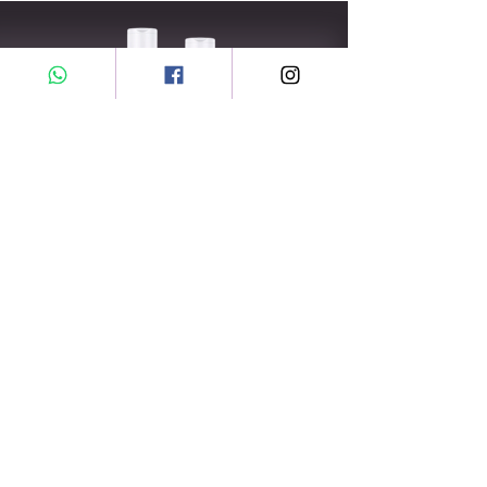
Hafðu samband til að panta
VERTU FYRSTUR TIL AÐ VEIT UM SÉRSSÖLU
OG NÝKOMUN