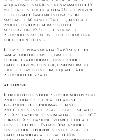
vetro o plastica e aggiungere 50 ml di
acqua ossigenata (fino a un massimo di 40
vol) per ogni cucchiaio da 25 gr di polvere
decolorante. Lasciare in posa per un
massimo di 60 minuti. Date le quantità di
prodotto riferite al rapporto di
miscelazione 1:2. Scegli il volume di
perossido in base al livello di schiaritura
che desideri ottenere.
Il tempo di posa varia da 15 a 60 minuti in
base a: tono del capello, grado di
schiaritura desiderato, condizione del
capello, diverse tecniche, temperatura del
luogo di lavoro, volume e quantità di
perossido utilizzato.
Attenzione
Il prodotto contiene perossidi. solo per uso
professionale. seguire attentamente le
istruzioni d'uso. indossare guanti
protettivi. Non utilizzare oggetti metallici
per l'applicazione. Non riscaldare oltre i 40°C
durante l'applicazione. evitare il contatto
con occhi e pelle. Evitare l'inalazione e
l'ingestione di polvere. Non utilizzare su
capelli danneggiati o fragili. Non