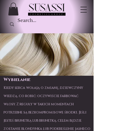
Wybielanie
Kiedy serca wołają o zmianę, dziewczyny
wiedzą, co robić: oczywiście farbować
włosy. Z reguły w takich momentach
potrzebne są bezkompromisowe środki. Jeśli
jesteś brunetką lub brunetką, celem będzie
zostanie blondynka lub podkreślenie jasnego