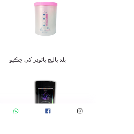
بلڊ باليج پائوڊر کي ڇڪيو