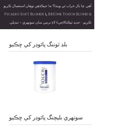
آهي. ڇا بال خراب ٿي ويندا؟ نه! جيڪڏھن توھان استعمال ڪريو
ٿا BBIOne Touch Blond يا Picasso Soft Blonde
ڪريم - جديد ٽيڪنالاجيءَ لاءِ نرمي سان سونهري ۾ تبديلي.
بلڊ ٽوننگ پائوڊر کي ڇڪيو
سونهري بليچنگ پائوڊر کي ڇڪيو