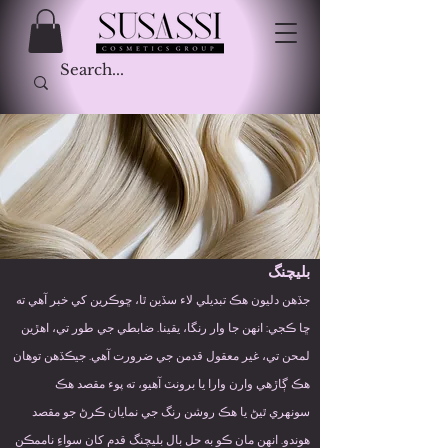
بليچنگ
جڏهن دليون هڪ تبديلي لاء سڏين ٿا، ڇوڪرين کي خبر آهي ته
ڇا ڪجي: انهن جا وار رنگا، يقينا. ضابطي جي طور تي، اهڙين
لمحن تي، غير معقول قدمن جي ضرورت آهي. جيڪڏهن توهان
هڪ ڳاڙهي وارن وارا يا برونٽ آهيو، ته پوء مقصد هڪ
سونهري ٿيڻ يا هڪ روشن رنگ جي نمايان ڪرڻ جو مقصد
هوندو. انهن مان ڪو به حل بال بليچنگ قدم کان سواءِ ناممڪن