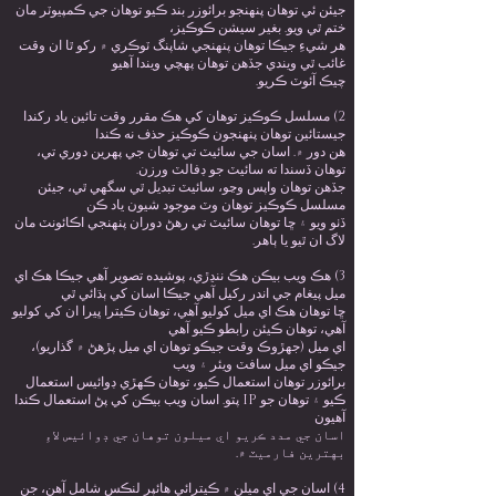
جيئن ئي توهان پنهنجو برائوزر بند ڪيو توهان جي ڪمپيوٽر مان
ختم ٿي ويو. بغير سيشن ڪوڪيز،
هر شيءِ جيڪا توهان پنهنجي شاپنگ ٽوڪري ۾ رکو ٿا ان وقت
غائب ٿي ويندي جڏهن توهان پهچي ويندا آهيو
چيڪ آئوٽ ڪريو.
2) مسلسل ڪوڪيز توهان کي هڪ مقرر وقت تائين ياد رکندا
جيستائين توهان پنهنجون ڪوڪيز حذف نه ڪندا
هن دور ۾. اسان جي سائيٽ تي توهان جي پهرين دوري تي،
توهان ڏسندا ته سائيٽ جو ڊفالٽ ورزن.
جڏهن توهان واپس وڃو، سائيٽ تبديل ٿي سگهي ٿي، جيئن
مسلسل ڪوڪيز توهان وٽ موجود شيون ياد ڪن
ڏٺو ويو ۽ ڇا توهان سائيٽ تي رهڻ دوران پنهنجي اڪائونٽ مان
لاگ ان ٿيو يا ٻاهر.
3) هڪ ويب بيڪن هڪ ننڍڙي، پوشيده تصوير آهي جيڪا هڪ اي
ميل پيغام جي اندر رکيل آهي جيڪا اسان کي ٻڌائي ٿي
ڇا توهان هڪ اي ميل کوليو آهي، توهان ڪيترا ڀيرا ان کي کوليو
آهي، توهان ڪيئن رابطو ڪيو آهي
اي ميل (جهڙوڪ وقت جيڪو توهان اي ميل پڙهڻ ۾ گذاريو)،
جيڪو اي ميل سافٽ ويئر ۽ ويب
برائوزر توھان استعمال ڪيو، توھان ڪھڙي ڊوائيس استعمال
ڪيو ۽ توھان جو IP پتو. اسان ويب بيڪن کي پڻ استعمال ڪندا
آهيون
اسان جي مدد ڪريو اي ميلون توهان جي ڊوائيس لاءِ
بهترين فارميٽ ۾.
4) اسان جي اي ميلن ۾ ڪيترائي هائپر لنڪس شامل آهن، جن