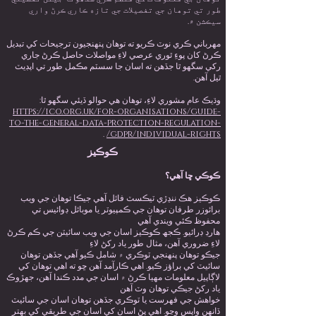
طور تي توھان جي تفصيلات جي تازه ڪاري ڪرڻ واري
سيڪشن ۾.
مھرباني ڪري نوٽ ڪريو ته توھان پنھنجيون ترجيحات کي تبديل
ڪرڻ کان پوءِ ٿوري عرصي لاءِ مواصلات حاصل ڪرڻ جاري
رکي سگھو ٿا جڏھن ته اسان جا سسٽم مڪمل طور تي اپڊيٽ
ٿيل آھن.
وڌيڪ عام مشوري لاءِ، توھان ھي حوالو ڏيئي سگھو ٿا:
https://ico.org.uk/for-organisations/guide-
to-the-general-data-protection-regulation-
.
gdpr/individual-rights/
ڪوڪيز
ڪوڪي ڇا آهي؟
ڪوڪيز هڪ ننڍڙي ٽيڪسٽ فائل آهي جيڪا توهان جي ويب
برائوزر طرفان توهان جي ڪمپيوٽر يا موبائل ڊوائيس تي
محفوظ ڪئي ويندي آهي
هارڊ ڊرائيو. ڪجھ ڪوڪيز اسان جي ويب سائيٽن جي ڪم ڪرڻ
لاءِ ضروري آھن، مثال طور ياد رکڻ لاءِ
جيڪو توهان پنهنجي ٽوڪري ۾ شامل ڪيو آهي جڏهن توهان
سائيٽ کي براؤز ڪيو. اهي ڪارآمد آهن ڇو ته اهي توهان کي
لاڳاپيل معلومات مهيا ڪرڻ ۾ اسان جي مدد ڪندا آهن، جهڙوڪ
ياد رکڻ جيڪي توهان وٽ آهن
خواهش جي فهرست يا ٽوڪري جڏهن توهان اسان جي سائيٽ
ڏانهن واپس وڃو. اهي پڻ اسان کي اسان جي طريقي کي بهتر