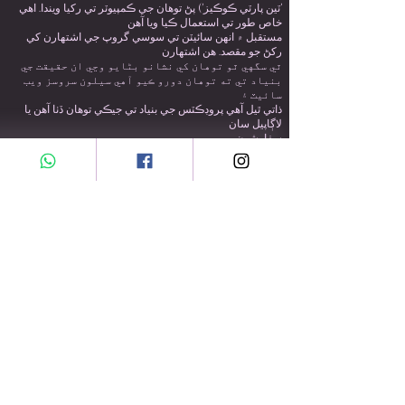
'ٽين پارٽي ڪوڪيز') پڻ توهان جي ڪمپيوٽر تي رکيا ويندا. اهي
خاص طور تي استعمال ڪيا ويا آهن
مستقبل ۾ انهن سائيٽن تي سوسي گروپ جي اشتهارن کي
رکڻ جو مقصد. هن اشتهارن
ٿي سگهي ٿو توهان کي نشانو بڻايو وڃي ان حقيقت جي
بنياد تي ته توهان دورو ڪيو آهي سيلون سروسز ويب
سائيٽ ۽
ذاتي ٿيل آھي پروڊڪٽس جي بنياد تي جيڪي توھان ڏٺا آھن يا
لاڳاپيل سان
سفارشون.
هي اشتهار Criteo پاران منظم ڪيو ويندو آهي؛ توھان انھن
جي ويب سائيٽ تي وڌيڪ تفصيل ڳولي سگھو ٿا - ڏسو
Criteo جي رازداري پاليسي. جيڪڏهن توهان انهن اشتهارن
مان هڪ کي ڏسندا آهيو پر آپٽ آئوٽ ڪرڻ کي ترجيح ڏيندا ته
توهان ڪري سگهو ٿا
تنهن ڪري اشتهار جي مٿي ساڄي پاسي 'i' آئڪن استعمال
ڪندي. متبادل طور تي، جيڪڏھن توھان ھاڻي آپٽ آئوٽ ڪرڻ
چاھيو ٿا
سڀني اشتهار ڏيندڙن کان سڀني Criteo ذاتي ٿيل بينر مان،
هڪ اختيار موجود آهي لنڪ مان
مٿي.
هول سيل انڪوائري
سڀني ھول سيل سوالن لاءِ مھرباني ڪري اي ميل ڪريو
gianni@sussasi-cosmetics.com