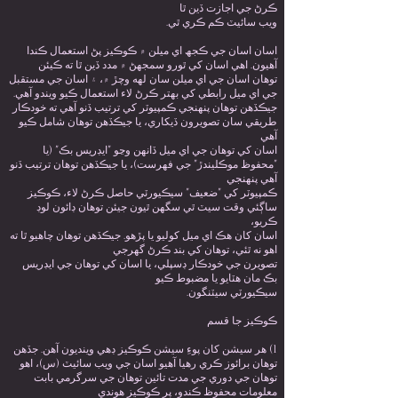
ڪرڻ جي اجازت ڏين ٿا
ويب سائيٽ ڪم ڪري ٿي.
اسان اسان جي ڪجھ اي ميلن ۾ ڪوڪيز پڻ استعمال ڪندا
آهيون. اهي اسان کي ٿورو سمجهڻ ۾ مدد ڏين ٿا ته ڪيئن
توهان اسان جي اي ميلن سان لهه وچڙ ۾، ۽ اسان جي مستقبل
جي اي ميل رابطي کي بهتر ڪرڻ لاء استعمال ڪيو ويندو آهي.
جيڪڏهن توهان پنهنجي ڪمپيوٽر کي ترتيب ڏنو آهي ته خودڪار
طريقي سان تصويرون ڏيکاري، يا جيڪڏهن توهان شامل ڪيو
آهي
اسان کي توھان جي اي ميل ڏانھن وڃو "ايڊريس بڪ" (يا
"محفوظ موڪليندڙ" جي فهرست)، يا جيڪڏھن توھان ترتيب ڏنو
آھي پنھنجي
ڪمپيوٽر کي "ضعيف" سيڪيورٽي حاصل ڪرڻ لاء، ڪوڪيز
ساڳئي وقت سيٽ ٿي سگهن ٿيون جيئن توهان ڊائون لوڊ
ڪريو،
اسان کان هڪ اي ميل کوليو يا پڙهو. جيڪڏهن توهان چاهيو ٿا ته
اهو نه ٿئي، توهان کي بند ڪرڻ گهرجي
تصويرن جي خودڪار ڊسپلي، يا اسان کي توهان جي ايڊريس
بڪ مان هٽايو يا مضبوط ڪيو
سيڪيورٽي سيٽنگون.
ڪوڪيز جا قسم
1) هر سيشن کان پوءِ سيشن ڪوڪيز ڊهي وينديون آهن. جڏهن
توهان برائوز ڪري رهيا آهيو اسان جي ويب سائيٽ (س)، اهو
توهان جي دوري جي مدت تائين توهان جي سرگرمي بابت
معلومات محفوظ ڪندو، پر ڪوڪيز هوندي