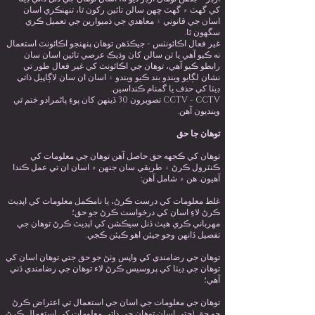
کي گهٽ ۾ گهٽ ڇهن سالن تائين رکون ٿا، تنهنڪري اسان
اسان جي قانوني ۽ معاهدي جي ذميوارين جي تعميل ڪري
سگهون ٿا.
غير فعال اڪائونٽس - جيڪڏهن توهان پنهنجو اڪائونٽ استعمال
نه ڪيو آهي يا ٽن سالن کان وڌيڪ عرصي تائين اسان سان
رابطو ڪيو آهي، توهان جي اڪائونٽ کي غير فعال طور تي
نشان لڳايو ويندو بند ڪيو ويندو ۽ اسان ان سان لاڳاپيل ذاتي
ڊيٽا کي حذف يا گمنام ڪنداسين.
CCTV - CCTV تصويرون 30 ڏينهن کان پوءِ پاڻمرادو ختم ٿي
وينديون آهن.
توهان جا حق
توهان کي ڪجهه حق حاصل آهن توهان جي معلومات کي
ڪنٽرول ڪرڻ ۽ طريقي سان جنهن ۾ اسان ان تي عمل ڪندا
آهيون. ھن ۾ شامل آھن:
غلط معلومات کي درست ڪرڻ، يا نامڪمل معلومات کي اپڊيٽ
ڪرڻ لاءِ اسان کي درخواست ڪرڻ جو حق؛
مھرباني ڪري ھيٺ ڏنل سيڪشن کي اپڊيٽ ڪرڻ توھان جي
تفصيل ڏانھن وڃو جيئن اھو ڪيئن ڪجي.
توهان جي رضامندي کي واپس وٺڻ جو حق جتي توهان اسان کي
توهان جي ڊيٽا کي پروسيس ڪرڻ لاء توهان جي رضامندي ڏني
آهي؛
توهان جي معلومات جي اسان جي استعمال تي اعتراض ڪرڻ
جو حق (جتي اسان توهان جي ذاتي معلومات کي استعمال ڪرڻ