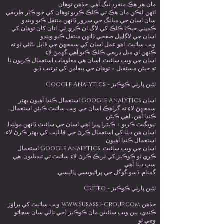
مان هر هڪ منفرد ٽيگ آهي. جڏهن توهان
انهن لنڪن مان هڪ تي ڪلڪ ڪريو توهان کي خودڪار طريقي
سان اسان جي ميلنگ جي سرور ڏانهن منتقل ڪيو ويندو
ڪمپني جيڪا ڪلڪ کي لاگ ان ڪري ٿي. اتان کان توهان کي
اسان جي لاڳاپيل صفحي ڏانهن منتقل ڪيو ويندو
ويب سائيٽ. اهو عمل اسان کي سمجهڻ جي قابل بڻائي ٿو ته
ڪنهن اي ميل ذريعي ڪلڪ ڪيو آهي گهمڻ لاءِ
اسان جي ويب سائيٽ. اسان هي معلومات استعمال ڪريون ٿا
ته جيئن مستقبل ۾ توهان جي پيغامن کي ترتيب ڏيو.
ٽئين پارٽي ڪوڪيز - Google Analytics
اسان Google Analytics استعمال ڪندا آهيون بهتر
سمجهڻ لاءِ ته گراهڪ اسان جي ويب سائيٽ ڪيئن استعمال
ڪندا آهن، اهي ڪيئن
نيويگيٽ ڪريو ۽ ڪيترا ڀيرا اهي اسان جي سائيٽ ڏانهن موٽندا.
اسان هن ڊيٽا کي استعمال ڪرڻ جي قابليت کي بهتر ڪرڻ لاء
استعمال ڪندا آهيون
اسان جي ويب سائيٽ. Google Analytics استعمال
ڪري ٿو ڪوڪيز کي ٽريڪ ڪرڻ لاءِ سائيٽ تي تبديليون. هي
سڀ ڊيٽا آهي
گمنام. ڏسو گوگل جي پرائيويسي پاليسي.
ٽئين پارٽي ڪوڪيز - Criteo
جڏهن
www.Susassi-group.com
ويب سائيٽ کي براؤز
ڪندي، ٻين ويب سائيٽن مان ڪوڪيز (جي نالي سان سڃاتو
وڃي ٿو