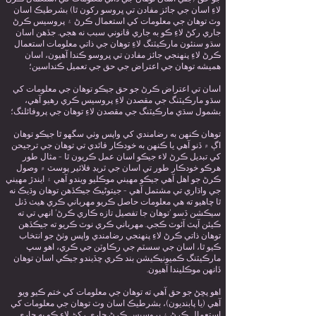
لاءِ اسان جي جائز مفادن تي ڀروسو رکون ٿا) بشرطيڪ اسان
وٽ توهان جي معلومات کي استعمال ڪرڻ ۽ پروسيس ڪرڻ
جاري رکڻ لاءِ ڪو به جاري قانوني سبب نه هجي. جڏهن اسان
سڌو سنئون مارڪيٽنگ لاءِ توهان جي ذاتي معلومات استعمال
ڪرڻ لاءِ پنهنجي جائز مفادن تي ڀروسو ڪندا آهيون، اسان
هميشه توهان جي اعتراض جي حق جي تعميل ڪنداسين؛
اسان تي اعتراض ڪرڻ جو حق جيڪو توهان جي معلومات کي
سڌو مارڪيٽنگ جي مقصدن لاءِ پروسيس ڪري رهيو آهي،
بشمول سڌي مارڪيٽنگ جي مقصدن لاءِ توهان جي پروفائلنگ؛
توهان ڪنهن به رضامندي کي واپس وٺي سگهو ٿا جيڪو توهان
اڳ ۾ ڏنو آهي يا ڪنهن به خودڪار فائدي تي توهان جي ترجيحن
کي تبديل ڪرڻ لاء جيڪو اسان عمل ڪريون ٿا - مثال طور
هرڪو خودڪار طور تي اسان جي ٽريڊ فلائير پوسٽ ۾ وصول
ڪرڻ جو اهل آهي جيڪو مهيني موڪليو ويندو آهي ۽ ايندڙ مهيني
جي واڌاري تي مشتمل آهي - جيتوڻيڪ جيڪڏھن توھان وڌيڪ نه
ٿا چاھيو ته ھي معلومات حاصل ڪريو مھرباني ڪري ھيٺ ڏنل
سيڪشن ڏسو 'توهان جا تفصيل تازه ڪاري ڪرڻ' انهي تي ته
ڪيئن آپٽ آئوٽ ڪجي. مهرباني ڪري نوٽ ڪريو ته جيڪڏهن
توهان ذاتي ڪرڻ لاءِ پنهنجي رضامندي واپس وٺڻ جو انتخاب
ڪيو ٿا، اسان جي سسٽم جي رڪاوٽن جي ڪري، اهو سڀ
مارڪيٽنگ ڪميونيڪيشن بند ڪري ڇڏيندو جيڪي اسان توهان
ڏانهن موڪليندا آهيون.
اهو پڇڻ جو حق آهي ته توهان جي معلومات کي ختم ڪيو ويو
آهي (يا پابنديون)، بشرطيڪ اسان وٽ توهان جي معلومات کي
استعمال ڪرڻ ۽ پروسيس ڪرڻ جاري رکڻ لاء ڪو به جاري