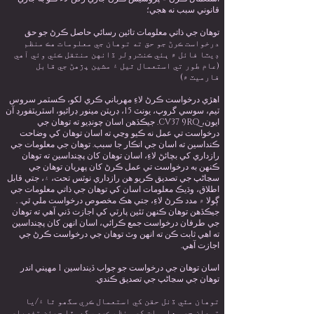
قانوني سبب نه هجي؛
توهان جي ذاتي معلومات تائين رسائي حاصل ڪرڻ جو حق
درخواست ڪرڻ جو حق ته توهان جي معلومات هڪ منظم
ڊيٽا فائل ۾ ٻئي ڪنٽرولر ڏانهن منتقل ڪئي وئي آهي
(عام طور تي استعمال ٿيل ۽ مشين پڙهڻ جي قابل
فارميٽ ۾)
اهڙي درخواست ڪرڻ لاءِ مهرباني ڪري لکو، ڪسٽمر سروس
ٽيم، سوسي گروپ، يونٽ 15، ڊريٽن مينور ڊرائيو، اسٽريٽفورڊ آن
ايون، CV37 9RQ. جيڪڏهن اسان چونڊيو ته توهان جي
درخواست تي عمل نه ڪيو وڃي ته اسان توهان کي وضاحت
ڪنداسين ته اسان جي انڪار جا سبب. توهان جي معلومات جي
رازداري کي بچائڻ لاءِ، اسان توهان کان پڇنداسين ته توهان
ڪنهن به درخواست تي عمل ڪرڻ کان پهريان توهان جي
سڃاڻپ جي تصديق ڪريو هن رازداري نوٽس تحت، ۽، جتي قابل
اطلاق، وڌيڪ معلومات اسان کي توهان جي ذاتي معلومات جي
ڳولا ۾ مدد ڪرڻ لاءِ، جتي هڪ مخصوص درخواست ملي ٿي. .
جيڪڏهن توهان ڪنهن ٽئين پارٽي کي اجازت ڏني آهي ته توهان
جي طرفان درخواست جمع ڪرائي، اسان انهن کان پڇنداسين
ته اهي ثابت ڪن ته انهن وٽ توهان جي درخواست ڪرڻ جي
اجازت آهي.
اسان توهان جي درخواست جو جواب ڏينداسين 1 مهيني اندر
توهان جي سڃاڻپ جي تصديق ڪندي.
توھان مٿي ڏنل حقن کي استعمال ڪري سگھو ٿا ۽/يا
توھان جي معلومات کي منظم ڪري سگھوٿا جيئن تفصيلي