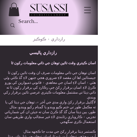
رازداري ۽ ڪوڪيز
رازداري پاليسي
اسان ڪيتري وقت تائين توهان جي ذاتي معلومات رکون ٿا
اسان توهان جي ذاتي معلومات صرف ان وقت تائين رکون ٿا
جيستائين اها ان مقصد لاءِ ضروري هجي جنهن لاءِ گڏ ڪئي وئي
هئي ۽ اسان لاءِ اسان جي معاهدي ۽ قانوني ذميوارين کي پورو
ڪرڻ لاءِ. اسان برقرار رکڻ جي رڪارڊ کي برقرار رکون ٿا ته
ذاتي ڊيٽا تي مشتمل معلومات ڪيتري عرصي تائين برقرار رکي
ويندي.
لاڳاپيل برقرار رکڻ واري مدي جي آخر ۾، توهان جي ڊيٽا کي يا
ته مڪمل طور تي ختم ڪيو ويندو يا گمنام رکيو ويندو، مثال
طور، ٻين ڊيٽا سان گڏ گڏ ڪرڻ سان ته جيئن ان کي شمارياتي
تجزيي ۽ ڪاروباري رٿابندي لاءِ غير سڃاڻپ واري طريقي سان
استعمال ڪري سگهجي.
ڪسٽمر ڊيٽا برقرار رکڻ جي مدت جا ڪجهه مثال:
آرڊر - جڏهن توهان آرڊر ڏيو ٿا، اسان توهان جي ڏنل ذاتي ڊيٽا