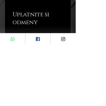
Uplatnite si
odmeny
Flexible reward
100 bodov = zľava 1 GBP
BUĎTE PRVÍ, KTORÍ VEDIEŤ O ŠPECIÁLNYCH
VÝPREDAJOCH A NOVÝCH PRÍSTUPOCH
Tu zadajte svoj email