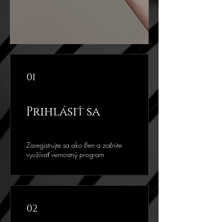
01
Prihlásiť sa
Zaregistrujte sa ako člen a začnite
využívať vernostný program
02